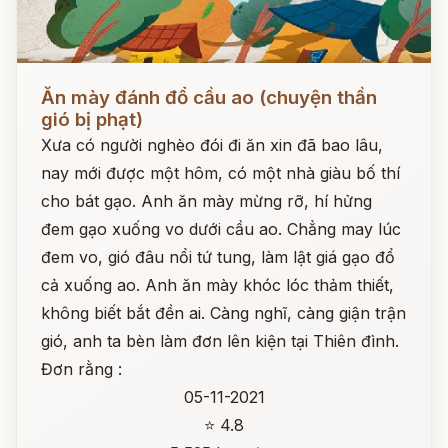
Đọc ngay
Ăn mày đánh đổ cầu ao (chuyện thần
gió bị phạt)
Xưa có người nghèo đói đi ăn xin đã bao lâu,
nay mới được một hôm, có một nhà giàu bố thí
cho bát gạo. Anh ăn mày mừng rỡ, hí hửng
đem gạo xuống vo dưới cầu ao. Chẳng may lúc
đem vo, gió đâu nổi tứ tung, làm lật giá gạo đổ
cả xuống ao. Anh ăn mày khóc lóc thảm thiết,
không biết bắt đền ai. Càng nghĩ, càng giận trận
gió, anh ta bèn làm đơn lên kiện tại Thiên đình.
Đơn rằng :
05-11-2021
⭐ 4.8