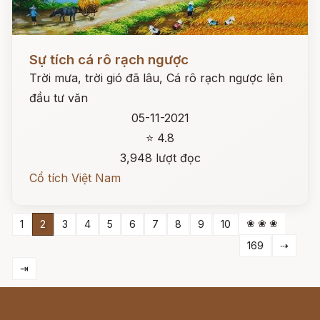
Đọc ngay
Sự tích cá rô rạch ngược
Trời mưa, trời gió đã lâu, Cá rô rạch ngược lên
đầu tư văn
05-11-2021
⭐ 4.8
3,948 lượt đọc
Cổ tích Việt Nam
❀ ❀ ❀
1
2
3
4
5
6
7
8
9
10
169
⇢
⇥