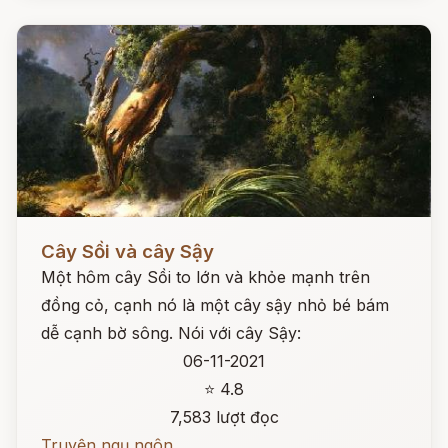
Đọc ngay
Cây Sồi và cây Sậy
Một hôm cây Sồi to lớn và khỏe mạnh trên
đồng cỏ, cạnh nó là một cây sậy nhỏ bé bám
dễ cạnh bờ sông. Nói với cây Sậy:
06-11-2021
⭐ 4.8
7,583 lượt đọc
Truyện ngụ ngôn