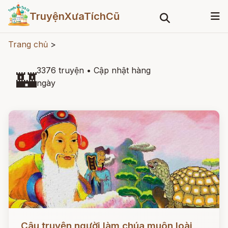
TruyệnXưaTíchCũ
Trang chủ
>
3376 truyện
•
Cập nhật hàng
🏰
ngày
Đọc ngay
Câu truyện người làm chúa muôn loài