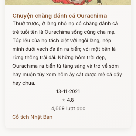
Đọc ngay
Chuyện chàng đánh cá Ourachima
Thuở trước, ở làng nhỏ nọ có chàng đánh cá
trẻ tuổi tên là Ourachima sống cùng cha mẹ.
Túp lều của họ tách biệt với ngôi làng, nép
mình dưới vách đá ăn ra biển; với một bên là
rừng thông trải dài. Những hôm trời đẹp,
Ourachima ra biển từ tảng sáng và trở về sớm
hay muộn tùy xem hôm ấy cất được mẻ cá đầy
hay chưa.
13-11-2021
⭐ 4.8
4,669 lượt đọc
Cổ tích Nhật Bản