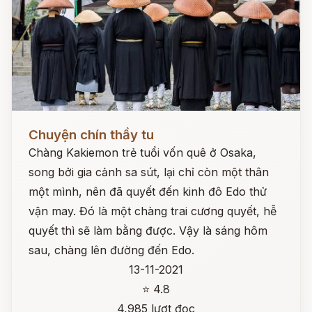
Đọc ngay
Chuyện chín thầy tu
Chàng Kakiemon trẻ tuổi vốn quê ở Osaka,
song bởi gia cảnh sa sút, lại chỉ còn một thân
một mình, nên đã quyết đến kinh đô Edo thử
vận may. Đó là một chàng trai cương quyết, hễ
quyết thì sẽ làm bằng được. Vậy là sáng hôm
sau, chàng lên đường đến Edo.
13-11-2021
⭐ 4.8
4,985 lượt đọc