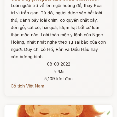
Loài người trở về lên ngôi hoàng đế, thay Rùa
trị vì trần gian. Từ đó, người được săn bắt loài
thú, đánh bẫy loài chim, có quyền chặt cây,
đốn gỗ, cắt cỏ, hái quả, lượm hạt bất cứ loài
thảo mộc nào. Loài thảo mộc y lệnh của Ngọc
Hoàng, nhất nhất nghe theo sự sai bảo của con
người. Duy chỉ có Hổ, Rắn và Diều Hâu hãy
còn bướng bỉnh
08-03-2022
⭐ 4.8
5,109 lượt đọc
Cổ tích Việt Nam