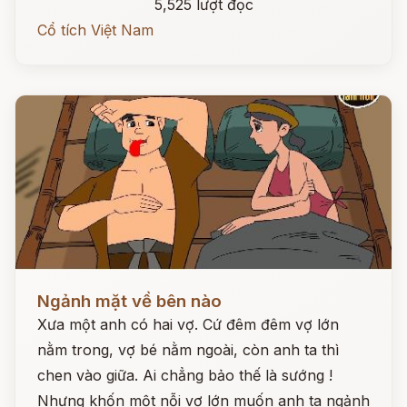
5,525 lượt đọc
Cổ tích Việt Nam
Đọc ngay
Ngảnh mặt về bên nào
Xưa một anh có hai vợ. Cứ đêm đêm vợ lớn
nằm trong, vợ bé nằm ngoài, còn anh ta thì
chen vào giữa. Ai chẳng bảo thế là sướng !
Nhưng khốn một nỗi vợ lớn muốn anh ta ngảnh