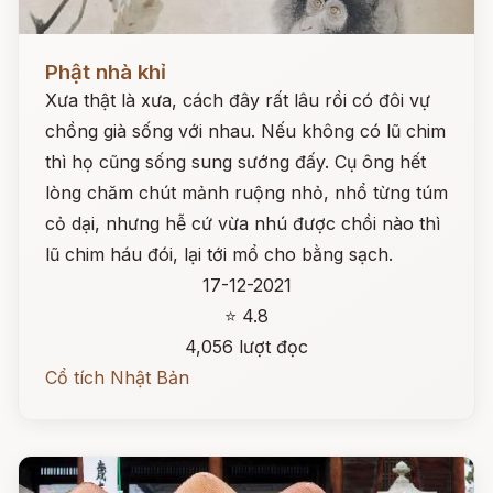
Đọc ngay
Phật nhà khỉ
Xưa thật là xưa, cách đây rất lâu rồi có đôi vự
chồng già sống với nhau. Nếu không có lũ chim
thì họ cũng sống sung sướng đấy. Cụ ông hết
lòng chăm chút mảnh ruộng nhỏ, nhổ từng túm
cỏ dại, nhưng hễ cứ vừa nhú được chồi nào thì
lũ chim háu đói, lại tới mổ cho bằng sạch.
17-12-2021
⭐ 4.8
4,056 lượt đọc
Cổ tích Nhật Bản