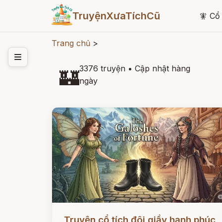
TruyệnXưaTíchCũ
🧚
Cổ 
Trang chủ
>
3376 truyện
•
Cập nhật hàng
🏰
ngày
Đọc ngay
Truyện cổ tích đôi giầy hạnh phúc