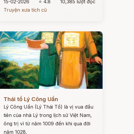
15-02-2026
⭐ 4.8
10,385 lượt đọc
Truyện xưa tích cũ
ọc ngay
Thái tổ Lý Công Uẩn
Lý Công Uẩn (Lý Thái Tổ) là vị vua đầu
tiên của nhà Lý trong lịch sử Việt Nam,
ông trị vì từ năm 1009 đến khi qua đời
năm 1028.