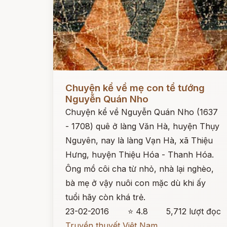
Đọc ngay
Chuyện kể về mẹ con tể tướng
Nguyễn Quán Nho
Chuyện kể về Nguyễn Quán Nho (1637
- 1708) quê ở làng Văn Hà, huyện Thụy
Nguyên, nay là làng Vạn Hà, xã Thiệu
Hưng, huyện Thiệu Hóa - Thanh Hóa.
Ông mồ côi cha từ nhỏ, nhà lại nghèo,
bà mẹ ở vậy nuôi con mặc dù khi ấy
tuổi hãy còn khá trẻ.
23-02-2016
⭐ 4.8
5,712 lượt đọc
Truyền thuyết Việt Nam