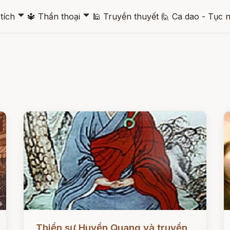
🞃
🞃
tích
🔱
Thần thoại
🕌
Truyền thuyết
🙋
Ca dao - Tục 
Đọc ngay
Đ
Thiền sư Huyền Quang và truyền