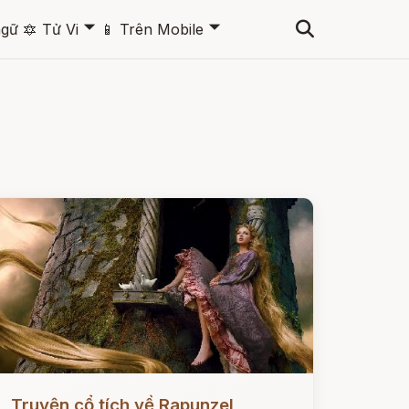
🞃
🞃
ngữ
🔯
Tử Vi
📱
Trên Mobile
ọc ngay
Truyện cổ tích về Rapunzel