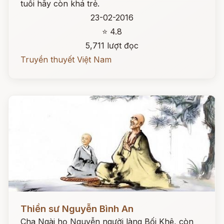
tuổi hãy còn khá trẻ.
23-02-2016
⭐ 4.8
5,711 lượt đọc
Truyền thuyết Việt Nam
Đọc ngay
Thiền sư Nguyễn Bình An
Cha Ngài họ Nguyễn người làng Bối Khê, còn