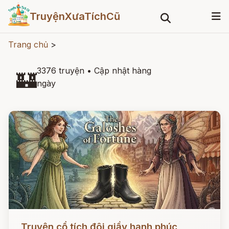
TruyệnXưaTíchCũ
Trang chủ
>
3376 truyện
•
Cập nhật hàng
🏰
ngày
Đọc ngay
Truyện cổ tích đôi giầy hạnh phúc