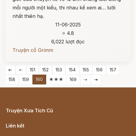
mỗi người một kiểu, thi nhau kể xem ai… lười
nhất thiên hạ.
11-06-2025
⭐ 4.8
6,022 lượt đọc
Truyện cổ Grimm
⇤
⇠
151
152
153
154
155
156
157
❀ ❀ ❀
158
159
160
169
⇢
⇥
Truyện Xưa Tích Cũ
Cổ tích Việt Nam
Liên kết
Lịch vạn niên