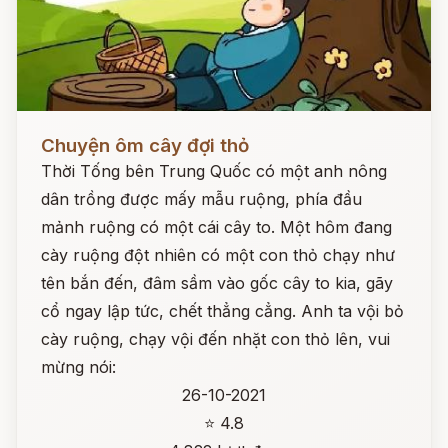
Đọc ngay
Chuyện ôm cây đợi thỏ
Thời Tống bên Trung Quốc có một anh nông
dân trồng được mấy mẫu ruộng, phía đầu
mảnh ruộng có một cái cây to. Một hôm đang
cày ruộng đột nhiên có một con thỏ chạy như
tên bắn đến, đâm sầm vào gốc cây to kia, gãy
cổ ngay lập tức, chết thẳng cẳng. Anh ta vội bỏ
cày ruộng, chạy vội đến nhặt con thỏ lên, vui
mừng nói:
26-10-2021
⭐ 4.8