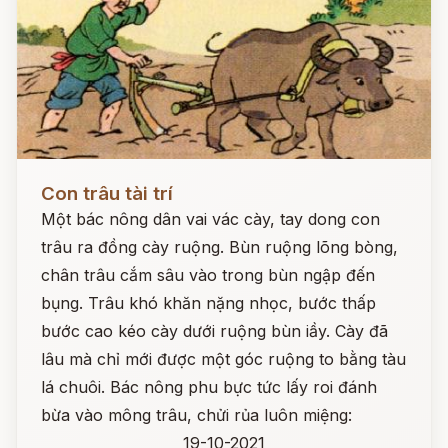
Đọc ngay
Con trâu tài trí
Một bác nông dân vai vác cày, tay dong con
trâu ra đồng cày ruộng. Bùn ruộng lõng bòng,
chân trâu cắm sâu vào trong bùn ngập đến
bụng. Trâu khó khăn nặng nhọc, bước thấp
bước cao kéo cày dưới ruộng bùn iầy. Cày đã
lâu mà chỉ mới được một góc ruộng to bằng tàu
lá chuôi. Bác nông phu bực tức lấy roi đánh
bừa vào mông trâu, chửi rủa luôn miệng:
19-10-2021