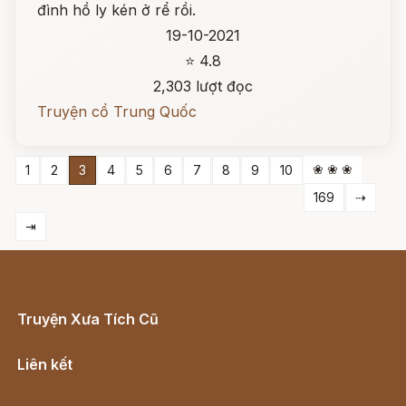
đình hồ ly kén ở rể rồi.
19-10-2021
⭐ 4.8
2,303 lượt đọc
Truyện cổ Trung Quốc
❀ ❀ ❀
1
2
3
4
5
6
7
8
9
10
169
⇢
⇥
Truyện Xưa Tích Cũ
Cổ tích Việt Nam
Liên kết
Lịch vạn niên