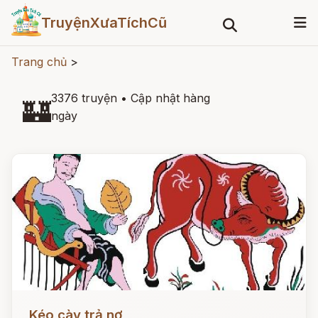
TruyệnXưaTíchCũ
Trang chủ
>
3376 truyện
•
Cập nhật hàng
🏰
ngày
Đọc ngay
Kéo cày trả nợ