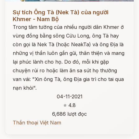
Đọc ngay
Sự tích Ông Tà (Nek Tà) của người
Khmer - Nam Bộ
Trong tâm tưởng của nhiều người dân Khmer ở
vùng đồng bằng sông Cửu Long, ông Tà hay
còn gọi là Nek Tà (hoặc NeakTa) và ông Địa là
những vị thần luôn gần gũi, thân thiện và mang
lại phúc lành cho họ. Do đó, mỗi khi gặp
chuyện rủi ro hoặc làm ăn sa sút họ thường
van vái: "Xin ông Tà, ông Địa gia trì cho tai qua
nạn khỏi".
04-11-2021
⭐ 4.8
6,686 lượt đọc
Thần thoại Việt Nam