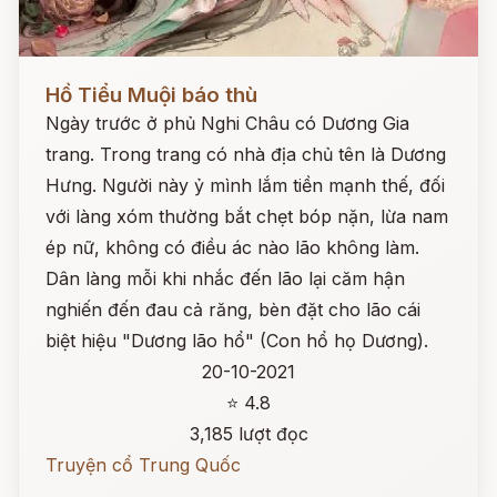
Đọc ngay
Hồ Tiểu Muội báo thù
Ngày trước ở phủ Nghi Châu có Dương Gia
trang. Trong trang có nhà địa chủ tên là Dương
Hưng. Người này ỷ mình lắm tiền mạnh thế, đối
với làng xóm thường bắt chẹt bóp nặn, lừa nam
ép nữ, không có điều ác nào lão không làm.
Dân làng mỗi khi nhắc đến lão lại căm hận
nghiến đến đau cả răng, bèn đặt cho lão cái
biệt hiệu "Dương lão hổ" (Con hổ họ Dương).
20-10-2021
⭐ 4.8
3,185 lượt đọc
Truyện cổ Trung Quốc