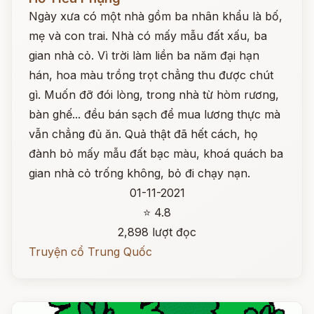
Ngày xưa có một nhà gồm ba nhân khẩu là bố,
mẹ và con trai. Nhà có mấy mẫu đất xấu, ba
gian nhà cỏ. Vì trời làm liền ba năm đại hạn
hán, hoa màu trồng trọt chẳng thu được chút
gì. Muốn đỡ đói lòng, trong nhà từ hòm rương,
bàn ghế... đều bán sạch để mua lương thực mà
vẫn chẳng đủ ăn. Quả thật đã hết cách, họ
đành bỏ mấy mẫu đất bạc màu, khoá quách ba
gian nhà cỏ trống không, bỏ đi chạy nạn.
01-11-2021
⭐ 4.8
2,898 lượt đọc
Truyện cổ Trung Quốc