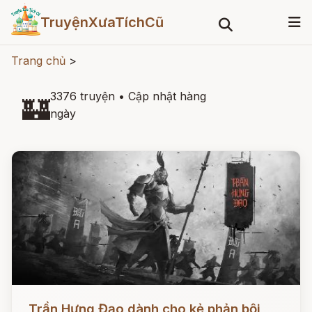
TruyệnXưaTíchCũ
Trang chủ
>
3376 truyện
•
Cập nhật hàng
🏰
ngày
Đọc ngay
Trần Hưng Đạo dành cho kẻ phản bội