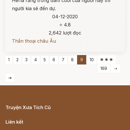
Herla rằng trong đám cưới của người này thì
người kia sẽ đến dự.
04-12-2020
⭐ 4.8
2,642 lượt đọc
Thần thoại châu Âu
❀ ❀ ❀
1
2
3
4
5
6
7
8
9
10
169
⇢
⇥
Truyện Xưa Tích Cũ
Cổ tích Việt Nam
Liên kết
Lịch vạn niên