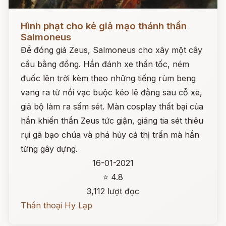
Đọc ngay
Hình phạt cho kẻ giả mạo thánh thần
Salmoneus
Để đóng giả Zeus, Salmoneus cho xây một cây
cầu bằng đồng. Hắn đánh xe thần tốc, ném
đuốc lên trời kèm theo những tiếng rùm beng
vang ra từ nồi vạc buộc kéo lê đằng sau cỗ xe,
giả bộ làm ra sấm sét. Màn cosplay thất bại của
hắn khiến thần Zeus tức giận, giáng tia sét thiêu
rụi gã bạo chúa và phá hủy cả thị trấn mà hắn
từng gây dựng.
16-01-2021
⭐ 4.8
3,112 lượt đọc
Thần thoại Hy Lạp