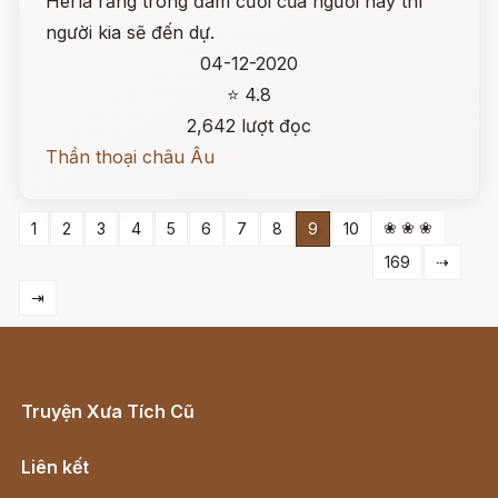
Herla rằng trong đám cưới của người này thì
người kia sẽ đến dự.
04-12-2020
⭐ 4.8
2,642 lượt đọc
Thần thoại châu Âu
❀ ❀ ❀
1
2
3
4
5
6
7
8
9
10
169
⇢
⇥
Truyện Xưa Tích Cũ
Cổ tích Việt Nam
Liên kết
Lịch vạn niên