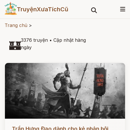
TruyệnXưaTíchCũ
Trang chủ
>
3376 truyện
•
Cập nhật hàng
🏰
ngày
Đọc ngay
Trần Hưng Đạo dành cho kẻ phản bội