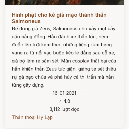
Đọc ngay
Hình phạt cho kẻ giả mạo thánh thần
Salmoneus
Để đóng giả Zeus, Salmoneus cho xây một cây
cầu bằng đồng. Hắn đánh xe thần tốc, ném
đuốc lên trời kèm theo những tiếng rùm beng
vang ra từ nồi vạc buộc kéo lê đằng sau cỗ xe,
giả bộ làm ra sấm sét. Màn cosplay thất bại của
hắn khiến thần Zeus tức giận, giáng tia sét thiêu
rụi gã bạo chúa và phá hủy cả thị trấn mà hắn
từng gây dựng.
16-01-2021
⭐ 4.8
3,112 lượt đọc
Thần thoại Hy Lạp