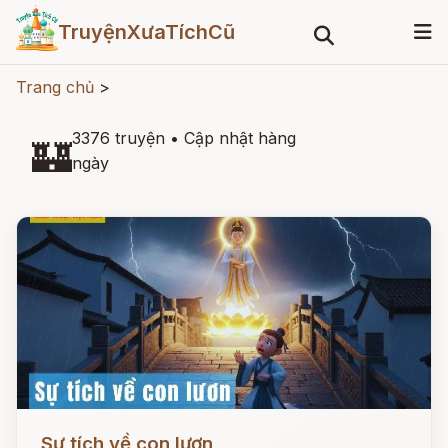
TruyệnXưaTíchCũ
Trang chủ
>
3376 truyện
•
Cập nhật hàng
🏰
ngày
Đọc ngay
Sự tích về con lươn