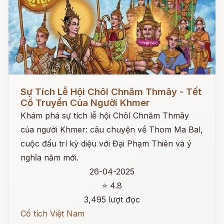
Đọc ngay
Sự Tích Lễ Hội Chôl Chnăm Thmây - Tết
Cổ Truyền Của Người Khmer
Khám phá sự tích lễ hội Chôl Chnăm Thmây
của người Khmer: câu chuyện về Thom Ma Bal,
cuộc đấu trí kỳ diệu với Đại Phạm Thiên và ý
nghĩa năm mới.
26-04-2025
⭐ 4.8
3,495 lượt đọc
Cổ tích Việt Nam