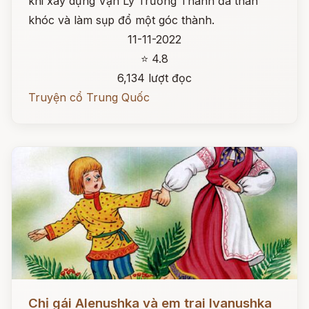
khi xây dựng Vạn Lý Trường Thành đã than
khóc và làm sụp đổ một góc thành.
11-11-2022
⭐ 4.8
6,134 lượt đọc
Truyện cổ Trung Quốc
Đọc ngay
Chị gái Alenushka và em trai Ivanushka