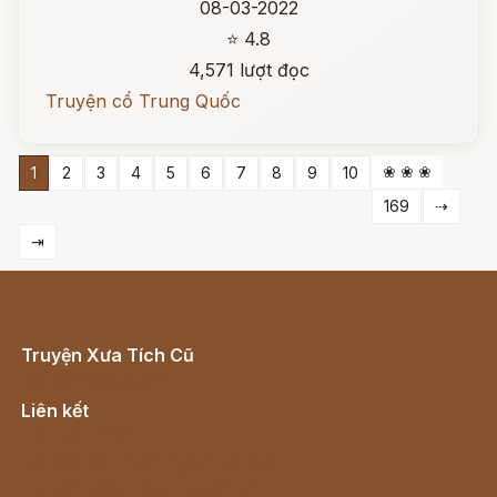
08-03-2022
⭐ 4.8
4,571 lượt đọc
Truyện cổ Trung Quốc
❀ ❀ ❀
1
2
3
4
5
6
7
8
9
10
169
⇢
⇥
Truyện Xưa Tích Cũ
Cổ tích Việt Nam
Liên kết
Lịch vạn niên
Hà Nội cũ - Món ngon Hà Nội
Truyện kiếm hiệp - Ngôn tình