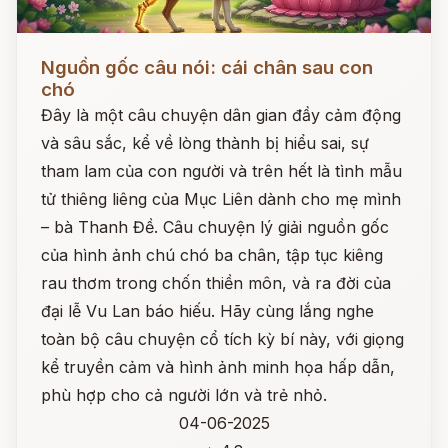
Đọc ngay
Nguồn gốc câu nói: cái chân sau con
chó
Đây là một câu chuyện dân gian đầy cảm động
và sâu sắc, kể về lòng thành bị hiểu sai, sự
tham lam của con người và trên hết là tình mẫu
tử thiêng liêng của Mục Liên dành cho mẹ mình
– bà Thanh Đề. Câu chuyện lý giải nguồn gốc
của hình ảnh chú chó ba chân, tập tục kiêng
rau thơm trong chốn thiền môn, và ra đời của
đại lễ Vu Lan báo hiếu. Hãy cùng lắng nghe
toàn bộ câu chuyện cổ tích kỳ bí này, với giọng
kể truyền cảm và hình ảnh minh họa hấp dẫn,
phù hợp cho cả người lớn và trẻ nhỏ.
04-06-2025