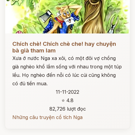
Đọc ngay
Chích chè! Chích chè che! hay chuyện
bà già tham lam
Xưa ở nước Nga xa xôi, có một đôi vợ chồng
già nghèo khổ lắm sống với nhau trong một túp
lều. Họ nghèo đến nỗi có lúc củi cũng không
có đủ tiền mua.
11-11-2022
⭐ 4.8
82,726 lượt đọc
Những câu truyện cổ tích Nga