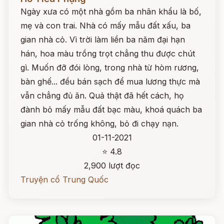
Ngày xưa có một nhà gồm ba nhân khẩu là bố,
mẹ và con trai. Nhà có mấy mẫu đất xấu, ba
gian nhà cỏ. Vì trời làm liền ba năm đại hạn
hán, hoa màu trồng trọt chẳng thu được chút
gì. Muốn đỡ đói lòng, trong nhà từ hòm rương,
bàn ghế... đều bán sạch để mua lương thực mà
vẫn chẳng đủ ăn. Quả thật đã hết cách, họ
đành bỏ mấy mẫu đất bạc màu, khoá quách ba
gian nhà cỏ trống không, bỏ đi chạy nạn.
01-11-2021
⭐ 4.8
2,900 lượt đọc
Truyện cổ Trung Quốc