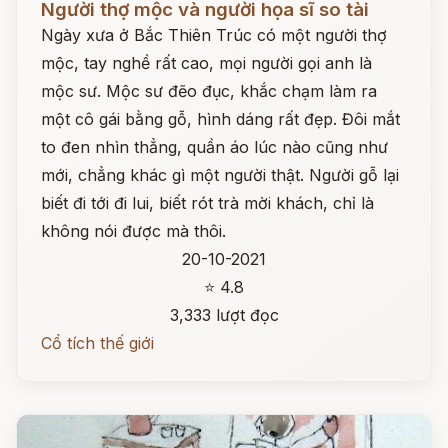
Người thợ mộc và người họa sĩ so tài
Ngày xưa ở Bắc Thiên Trúc có một người thợ
mộc, tay nghề rất cao, mọi người gọi anh là
mộc sư. Mộc sư đẽo đục, khắc chạm làm ra
một cô gái bằng gỗ, hình dáng rất đẹp. Đôi mắt
to đen nhìn thẳng, quần áo lúc nào cũng như
mới, chẳng khác gì một người thật. Người gỗ lại
biết đi tới đi lui, biết rót trà mời khách, chỉ là
không nói được mà thôi.
20-10-2021
⭐ 4.8
3,333 lượt đọc
Cổ tích thế giới