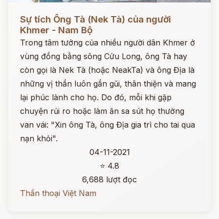
Đọc ngay
Sự tích Ông Tà (Nek Tà) của người
Khmer - Nam Bộ
Trong tâm tưởng của nhiều người dân Khmer ở
vùng đồng bằng sông Cửu Long, ông Tà hay
còn gọi là Nek Tà (hoặc NeakTa) và ông Địa là
những vị thần luôn gần gũi, thân thiện và mang
lại phúc lành cho họ. Do đó, mỗi khi gặp
chuyện rủi ro hoặc làm ăn sa sút họ thường
van vái: "Xin ông Tà, ông Địa gia trì cho tai qua
nạn khỏi".
04-11-2021
⭐ 4.8
6,688 lượt đọc
Thần thoại Việt Nam