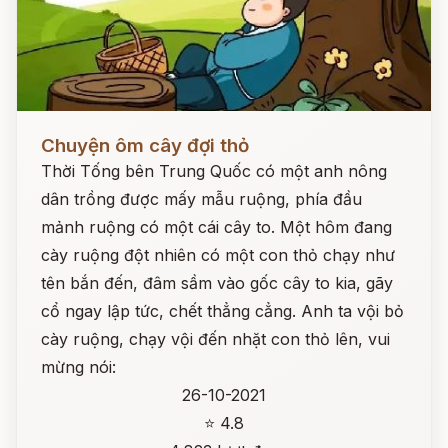
Đọc ngay
Chuyện ôm cây đợi thỏ
Thời Tống bên Trung Quốc có một anh nông
dân trồng được mấy mẫu ruộng, phía đầu
mảnh ruộng có một cái cây to. Một hôm đang
cày ruộng đột nhiên có một con thỏ chạy như
tên bắn đến, đâm sầm vào gốc cây to kia, gãy
cổ ngay lập tức, chết thẳng cẳng. Anh ta vội bỏ
cày ruộng, chạy vội đến nhặt con thỏ lên, vui
mừng nói:
26-10-2021
⭐ 4.8