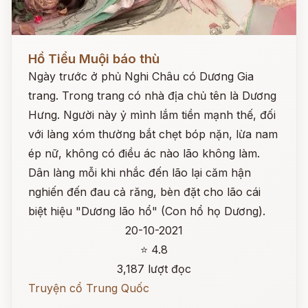
Đọc ngay
Hồ Tiểu Muội báo thù
Ngày trước ở phủ Nghi Châu có Dương Gia
trang. Trong trang có nhà địa chủ tên là Dương
Hưng. Người này ỷ mình lắm tiền mạnh thế, đối
với làng xóm thường bắt chẹt bóp nặn, lừa nam
ép nữ, không có điều ác nào lão không làm.
Dân làng mỗi khi nhắc đến lão lại căm hận
nghiến đến đau cả răng, bèn đặt cho lão cái
biệt hiệu "Dương lão hổ" (Con hổ họ Dương).
20-10-2021
⭐ 4.8
3,187 lượt đọc
Truyện cổ Trung Quốc