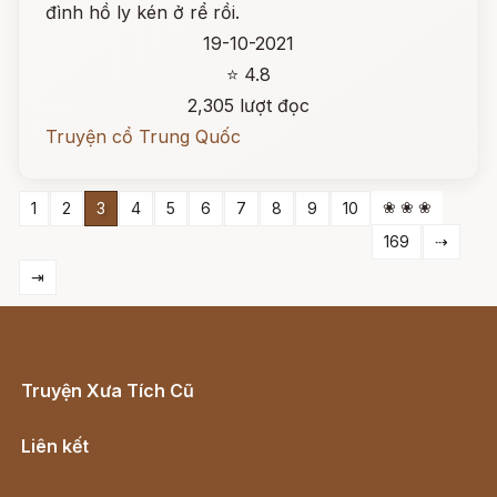
đình hồ ly kén ở rể rồi.
19-10-2021
⭐ 4.8
2,305 lượt đọc
Truyện cổ Trung Quốc
❀ ❀ ❀
1
2
3
4
5
6
7
8
9
10
169
⇢
⇥
Truyện Xưa Tích Cũ
Cổ tích Việt Nam
Liên kết
Lịch vạn niên