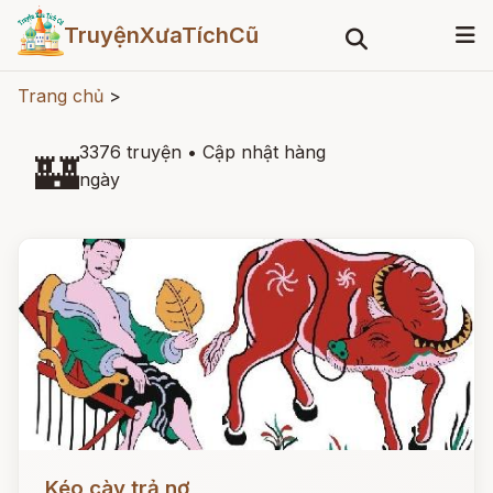
TruyệnXưaTíchCũ
Trang chủ
>
3376 truyện
•
Cập nhật hàng
🏰
ngày
Đọc ngay
Kéo cày trả nợ