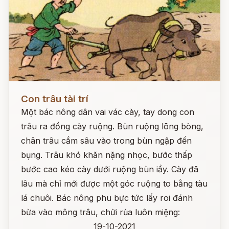
Đọc ngay
Con trâu tài trí
Một bác nông dân vai vác cày, tay dong con
trâu ra đồng cày ruộng. Bùn ruộng lõng bòng,
chân trâu cắm sâu vào trong bùn ngập đến
bụng. Trâu khó khăn nặng nhọc, bước thấp
bước cao kéo cày dưới ruộng bùn iầy. Cày đã
lâu mà chỉ mới được một góc ruộng to bằng tàu
lá chuôi. Bác nông phu bực tức lấy roi đánh
bừa vào mông trâu, chửi rủa luôn miệng:
19-10-2021