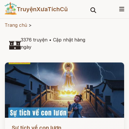
TruyệnXưaTíchCũ
Trang chủ
>
3376 truyện
•
Cập nhật hàng
🏰
ngày
Đọc ngay
Sự tích về con lươn