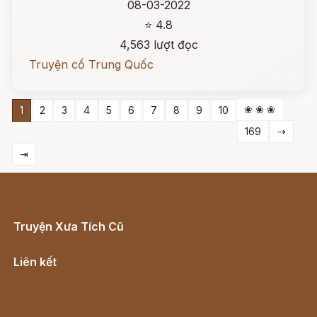
08-03-2022
⭐ 4.8
4,563 lượt đọc
Truyện cổ Trung Quốc
❀ ❀ ❀
1
2
3
4
5
6
7
8
9
10
169
⇢
⇥
Truyện Xưa Tích Cũ
Cổ tích Việt Nam
Liên kết
Lịch vạn niên
Hà Nội cũ - Món ngon Hà Nội
Truyện kiếm hiệp - Ngôn tình