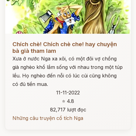
Đọc ngay
Chích chè! Chích chè che! hay chuyện
bà già tham lam
Xưa ở nước Nga xa xôi, có một đôi vợ chồng
già nghèo khổ lắm sống với nhau trong một túp
lều. Họ nghèo đến nỗi có lúc củi cũng không
có đủ tiền mua.
11-11-2022
⭐ 4.8
82,717 lượt đọc
Những câu truyện cổ tích Nga