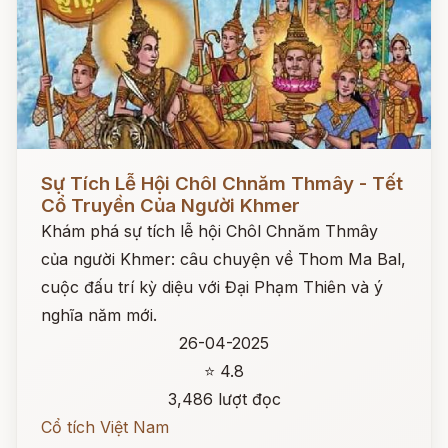
Đọc ngay
Sự Tích Lễ Hội Chôl Chnăm Thmây - Tết
Cổ Truyền Của Người Khmer
Khám phá sự tích lễ hội Chôl Chnăm Thmây
của người Khmer: câu chuyện về Thom Ma Bal,
cuộc đấu trí kỳ diệu với Đại Phạm Thiên và ý
nghĩa năm mới.
26-04-2025
⭐ 4.8
3,486 lượt đọc
Cổ tích Việt Nam