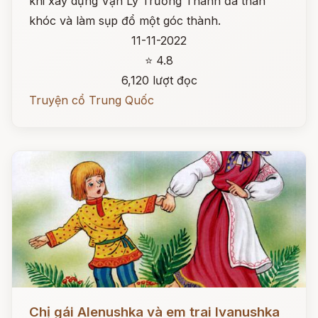
khi xây dựng Vạn Lý Trường Thành đã than
khóc và làm sụp đổ một góc thành.
11-11-2022
⭐ 4.8
6,120 lượt đọc
Truyện cổ Trung Quốc
Đọc ngay
Chị gái Alenushka và em trai Ivanushka