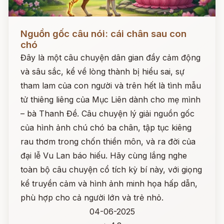
Đọc ngay
Nguồn gốc câu nói: cái chân sau con
chó
Đây là một câu chuyện dân gian đầy cảm động
và sâu sắc, kể về lòng thành bị hiểu sai, sự
tham lam của con người và trên hết là tình mẫu
tử thiêng liêng của Mục Liên dành cho mẹ mình
– bà Thanh Đề. Câu chuyện lý giải nguồn gốc
của hình ảnh chú chó ba chân, tập tục kiêng
rau thơm trong chốn thiền môn, và ra đời của
đại lễ Vu Lan báo hiếu. Hãy cùng lắng nghe
toàn bộ câu chuyện cổ tích kỳ bí này, với giọng
kể truyền cảm và hình ảnh minh họa hấp dẫn,
phù hợp cho cả người lớn và trẻ nhỏ.
04-06-2025