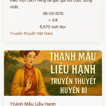
theo một cách riêng để gần gũi với cuộc sống
nhất.
08-03-2015
⭐ 4.8
6,970 lượt đọc
Truyền thuyết Việt Nam
Đọc ngay
Thánh Mẫu Liễu Hạnh