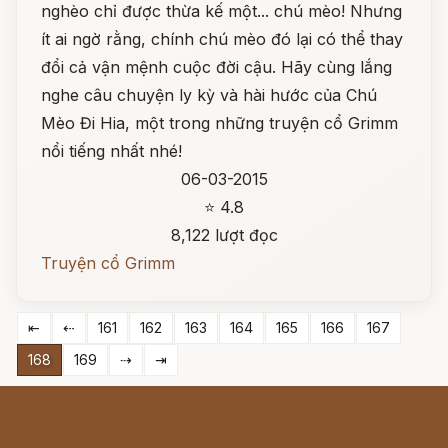
nghèo chỉ được thừa kế một... chú mèo! Nhưng
ít ai ngờ rằng, chính chú mèo đó lại có thể thay
đổi cả vận mệnh cuộc đời cậu. Hãy cùng lắng
nghe câu chuyện ly kỳ và hài hước của Chú
Mèo Đi Hia, một trong những truyện cổ Grimm
nổi tiếng nhất nhé!
06-03-2015
⭐ 4.8
8,122 lượt đọc
Truyện cổ Grimm
⇤
⇠
161
162
163
164
165
166
167
168
169
⇢
⇥