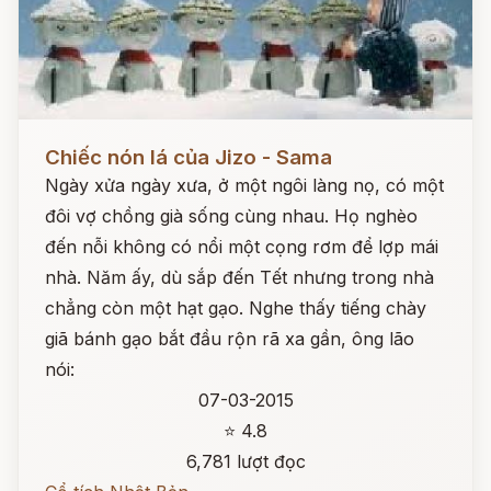
Đọc ngay
Chiếc nón lá của Jizo - Sama
Ngày xửa ngày xưa, ở một ngôi làng nọ, có một
đôi vợ chồng già sống cùng nhau. Họ nghèo
đến nỗi không có nổi một cọng rơm để lợp mái
nhà. Năm ấy, dù sắp đến Tết nhưng trong nhà
chẳng còn một hạt gạo. Nghe thấy tiếng chày
giã bánh gạo bắt đầu rộn rã xa gần, ông lão
nói:
07-03-2015
⭐ 4.8
6,781 lượt đọc