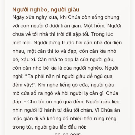
Đọc ngay
Người nghèo, người giàu
Ngày xửa ngày xưa, khi Chúa còn sống chung
với con người ở dưới trần gian. Một hôm, Người
chưa về tới nhà thì trời đã sập tối. Trong lúc
mệt mỏi, Người đứng trước hai căn nhà đối diện
nhau, một căn thì to và đẹp, còn căn kia nhỏ
bé, xấu xí. Căn nhà to đẹp là của người giàu,
còn căn nhỏ bé kia là của người nghèo. Người
nghĩ: "Ta phải năn nỉ người giàu để ngủ qua
đêm vậy!". Khi nghe tiếng gõ cửa, người giàu
mở cửa sổ ra ngó và hỏi người lạ cần gì. Chúa
đáp: - Cho tôi xin ngủ qua đêm. Người giàu liếc
nhìn người lữ hành từ đầu tới chân. Vì Chúa ăn
mặc giản dị và không có nhiều tiền rủng rẻng
trong túi, người giàu lắc đầu nói: