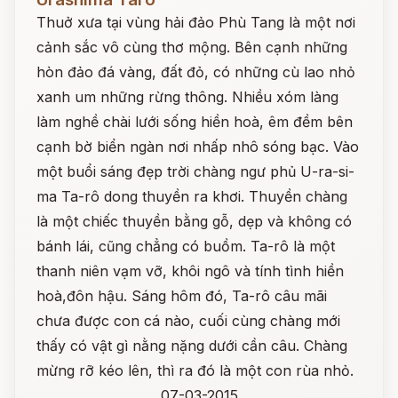
Thuở xưa tại vùng hải đảo Phù Tang là một nơi
cảnh sắc vô cùng thơ mộng. Bên cạnh những
hòn đảo đá vàng, đất đỏ, có những cù lao nhỏ
xanh um những rừng thông. Nhiều xóm làng
làm nghề chài lưới sống hiền hoà, êm đềm bên
cạnh bờ biển ngàn nơi nhấp nhô sóng bạc. Vào
một buổi sáng đẹp trời chàng ngư phủ U-ra-si-
ma Ta-rô dong thuyền ra khơi. Thuyền chàng
là một chiếc thuyền bằng gỗ, dẹp và không có
bánh lái, cũng chẳng có buồm. Ta-rô là một
thanh niên vạm vỡ, khôi ngô và tính tình hiền
hoà,đôn hậu. Sáng hôm đó, Ta-rô câu mãi
chưa được con cá nào, cuối cùng chàng mới
thấy có vật gì nằng nặng dưới cần câu. Chàng
mừng rỡ kéo lên, thì ra đó là một con rùa nhỏ.
07-03-2015