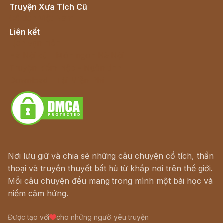
Truyện Xưa Tích Cũ
Cổ tích Việt Nam
Liên kết
Lịch vạn niên
Hà Nội cũ - Món ngon Hà Nội
Truyện kiếm hiệp - Ngôn tình
Download - Tải Miễn Phí
Nơi lưu giữ và chia sẻ những câu chuyện cổ tích, thần
thoại và truyền thuyết bất hủ từ khắp nơi trên thế giới.
Mỗi câu chuyện đều mang trong mình một bài học và
niềm cảm hứng.
Được tạo với
cho những người yêu truyện