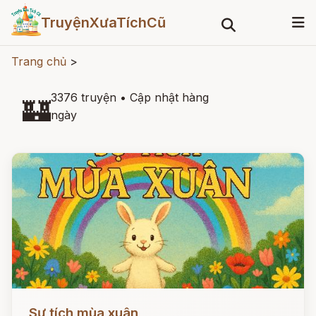
TruyệnXưaTíchCũ
Trang chủ
>
3376 truyện
•
Cập nhật hàng
🏰
ngày
Đọc ngay
Sự tích mùa xuân