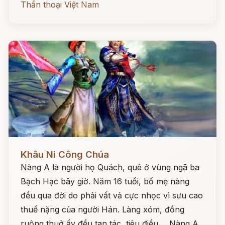
Thần thoại Việt Nam
Đọc ngay
Khâu Ni Công Chúa
Nàng A là người họ Quách, quê ở vùng ngã ba
Bạch Hạc bây giờ. Năm 16 tuổi, bố mẹ nàng
đều qua đời do phải vất vả cực nhọc vì sưu cao
thuế nặng của người Hán. Làng xóm, đồng
ruộng thuở ấy đều tan tác, tiêu điều ... Nàng A