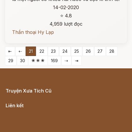
14-02-2020
⭐ 4.8
4,959 lượt đọc
Thần thoại Hy Lạp
⇤
⇠
21
22
23
24
25
26
27
28
❀ ❀ ❀
29
30
169
⇢
⇥
Truyện Xưa Tích Cũ
Cổ tích Việt Nam
Liên kết
Lịch vạn niên
Hà Nội cũ - Món ngon Hà Nội
Truyện kiếm hiệp - Ngôn tình