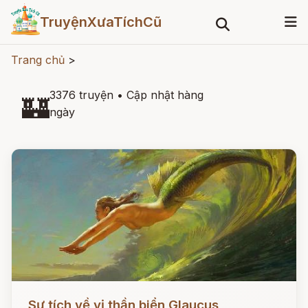
TruyệnXưaTíchCũ
Trang chủ
>
3376 truyện
•
Cập nhật hàng
🏰
ngày
Đọc ngay
Sự tích về vị thần biển Glaucus