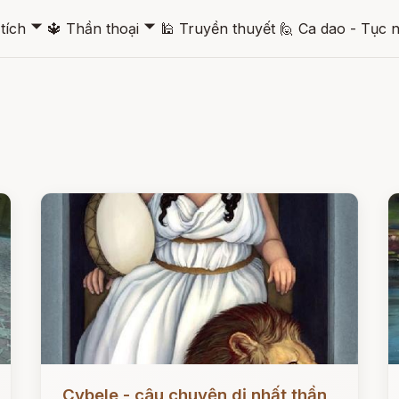
🞃
🞃
tích
🔱
Thần thoại
🕌
Truyền thuyết
🙋
Ca dao - Tục 
Đọc ngay
Đ
Cybele - câu chuyện dị nhất thần