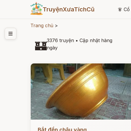
TruyệnXưaTíchCũ
🧚
Cổ 
Trang chủ
>
3376 truyện
•
Cập nhật hàng
🏰
ngày
Đọc ngay
Bắt đền chậu vàng