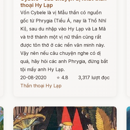
thoại Hy Lạp
Vốn Cybele là vị Mẫu thần có nguồn
gốc từ Phrygia (Tiểu Á, nay là Thổ Nhĩ
Kì), sau du nhập vào Hy Lạp và La Mã
và trở thành một vị nữ thần cũng rất
được tôn thờ ở các nền văn minh này.
Vậy nên nếu câu chuyện nghe có dị
quá, hãy hỏi các anh Phrygia, đừng bắt
tội mấy anh Hy Lạp.
20-08-2020
⭐ 4.8
3,317 lượt đọc
Thần thoại Hy Lạp