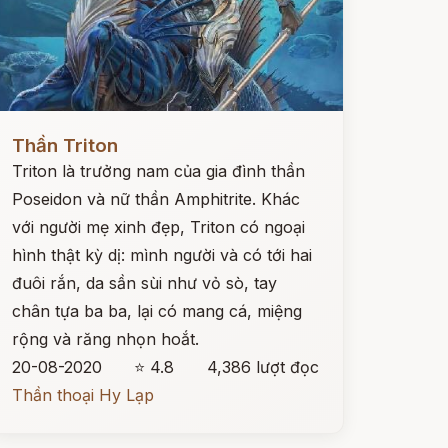
ọc ngay
Thần Triton
Triton là trưởng nam của gia đình thần
Poseidon và nữ thần Amphitrite. Khác
với người mẹ xinh đẹp, Triton có ngoại
hình thật kỳ dị: mình người và có tới hai
đuôi rắn, da sần sùi như vỏ sò, tay
chân tựa ba ba, lại có mang cá, miệng
rộng và răng nhọn hoắt.
20-08-2020
⭐ 4.8
4,386 lượt đọc
Thần thoại Hy Lạp