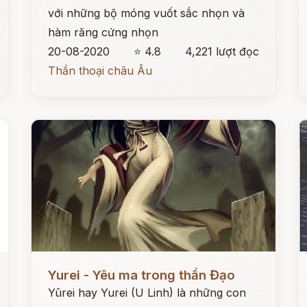
với những bộ móng vuốt sắc nhọn và
hàm răng cứng nhọn
20-08-2020
⭐ 4.8
4,221 lượt đọc
Thần thoại châu Âu
Đọc ngay
Đ
Yurei - Yêu ma trong thần Đạo
Yūrei hay Yurei (U Linh) là những con