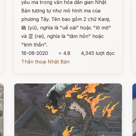
yêu ma trong văn hóa dân gian Nhật
Bản tương tự như mô hình ma của
phương Tây. Tên bao gồm 2 chữ Kanji,
幽 (yū), nghĩa là "uể oải" hoặc "lờ mờ"
và 霊 (rei), nghĩa là "tâm hồn" hoặc
"tinh thần".
18-08-2020
⭐ 4.8
4,345 lượt đọc
Thần thoại Nhật Bản