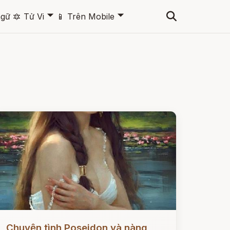
🞃
🞃
ngữ
🔯
Tử Vi
📱
Trên Mobile
ọc ngay
Chuyện tình Poseidon và nàng