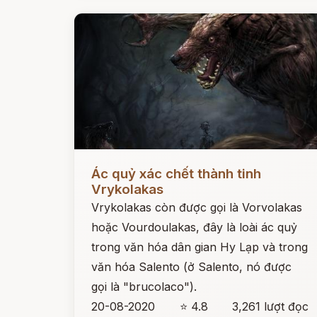
Đọc ngay
Ác quỷ xác chết thành tinh
Vrykolakas
Vrykolakas còn được gọi là Vorvolakas
hoặc Vourdoulakas, đây là loài ác quỷ
trong văn hóa dân gian Hy Lạp và trong
văn hóa Salento (ở Salento, nó được
gọi là "brucolaco").
20-08-2020
⭐ 4.8
3,261 lượt đọc