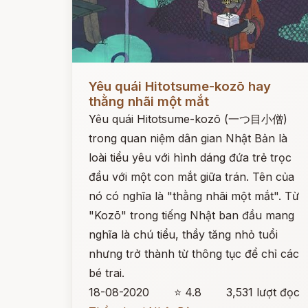
Đọc ngay
Yêu quái Hitotsume-kozō hay
thằng nhãi một mắt
Yêu quái Hitotsume-kozō (一つ目小僧)
trong quan niệm dân gian Nhật Bản là
loài tiểu yêu với hình dáng đứa trẻ trọc
đầu với một con mắt giữa trán. Tên của
nó có nghĩa là "thằng nhãi một mắt". Từ
"Kozō" trong tiếng Nhật ban đầu mang
nghĩa là chú tiểu, thầy tăng nhỏ tuổi
nhưng trở thành từ thông tục để chỉ các
bé trai.
18-08-2020
⭐ 4.8
3,531 lượt đọc