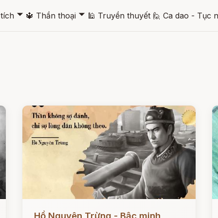
🞃
🞃
tích
🔱
Thần thoại
🕌
Truyền thuyết
🙋
Ca dao - Tục 
Đọc ngay
Đ
Hồ Nguyên Trừng - Bậc minh