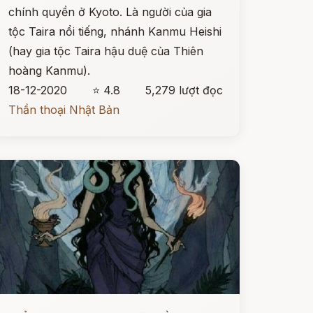
chính quyền ở Kyoto. Là người của gia
tộc Taira nổi tiếng, nhánh Kanmu Heishi
(hay gia tộc Taira hậu duệ của Thiên
hoàng Kanmu).
18-12-2020
⭐ 4.8
5,279 lượt đọc
Thần thoại Nhật Bản
ọc ngay