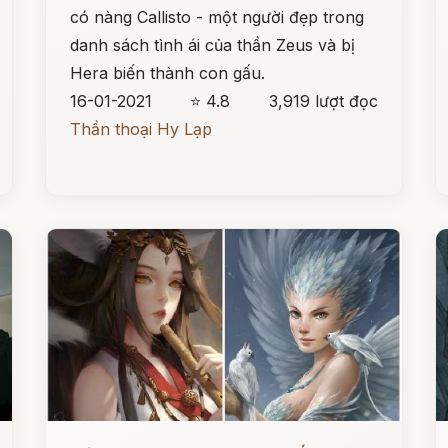
có nàng Callisto - một người đẹp trong
danh sách tình ái của thần Zeus và bị
Hera biến thành con gấu.
16-01-2021
⭐ 4.8
3,919 lượt đọc
Thần thoại Hy Lạp
Đọc ngay
Đ