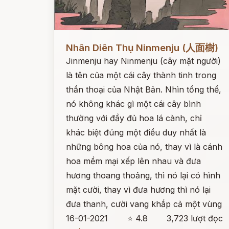
Đọc ngay
Nhân Diên Thụ Ninmenju (人面樹)
Jinmenju hay Ninmenju (cây mặt người)
là tên của một cái cây thành tinh trong
thần thoại của Nhật Bản. Nhìn tổng thể,
nó không khác gì một cái cây bình
thường với đầy đủ hoa lá cành, chỉ
khác biệt đúng một điều duy nhất là
những bông hoa của nó, thay vì là cánh
hoa mềm mại xếp lên nhau và đưa
hương thoang thoảng, thì nó lại có hình
mặt cười, thay vì đưa hương thì nó lại
đưa thanh, cười vang khắp cả một vùng
16-01-2021
⭐ 4.8
3,723 lượt đọc