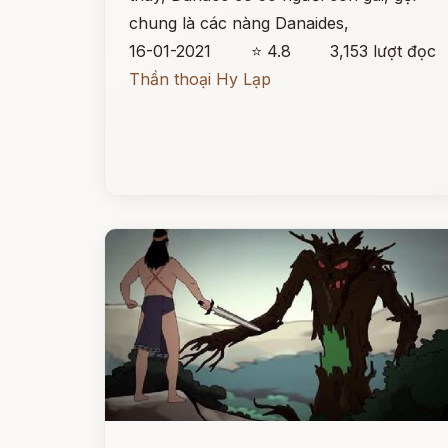
chung là các nàng Danaides,
16-01-2021
⭐ 4.8
3,153 lượt đọc
Thần thoại Hy Lạp
Đọc ngay