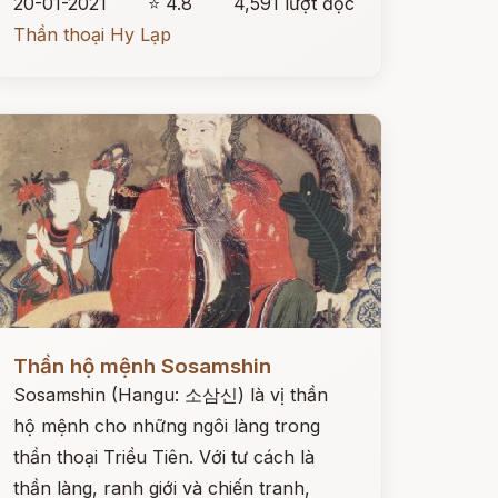
20-01-2021
⭐ 4.8
4,591 lượt đọc
Thần thoại Hy Lạp
ọc ngay
Thần hộ mệnh Sosamshin
Sosamshin (Hangu: 소삼신) là vị thần
hộ mệnh cho những ngôi làng trong
thần thoại Triều Tiên. Với tư cách là
thần làng, ranh giới và chiến tranh,