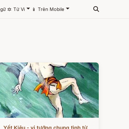
🞃
🞃
ngữ
🔯
Tử Vi
📱
Trên Mobile
ọc ngay
Yết Kiêu - vị tướng chung tình từ