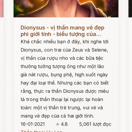
Đọc ngay
Đ
Dionysus - vị thần mang vẻ đẹp
phi giới tính - biểu tượng của...
Khá chắc nhiều bạn ở đây, khi nghe tới
Dionysus, con trai của Zeus và Selene,
vị thần của rượu nho và các bữa tiệc
thường tưởng tượng ông như một lão
già nát rượu, bụng phệ, high suốt ngày
hay đại loại thế. Nhưng các bạn có biết
rằng, thực ra thần Dionysus được miêu
tả trong thần thoại lại ngược lại hoàn
toàn: một vị thần trẻ trung, vui vẻ và
mang vẻ đẹp của cả hai giới tính.
16-01-2021
⭐ 4.8
5,061 lượt đọc