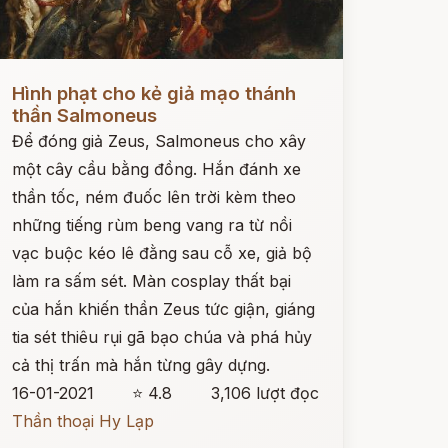
ọc ngay
Hình phạt cho kẻ giả mạo thánh
thần Salmoneus
Để đóng giả Zeus, Salmoneus cho xây
một cây cầu bằng đồng. Hắn đánh xe
thần tốc, ném đuốc lên trời kèm theo
những tiếng rùm beng vang ra từ nồi
vạc buộc kéo lê đằng sau cỗ xe, giả bộ
làm ra sấm sét. Màn cosplay thất bại
của hắn khiến thần Zeus tức giận, giáng
tia sét thiêu rụi gã bạo chúa và phá hủy
cả thị trấn mà hắn từng gây dựng.
16-01-2021
⭐ 4.8
3,106 lượt đọc
Thần thoại Hy Lạp