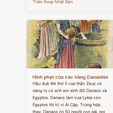
Thần thoại Nhật Bản
Đọc ngay
Hình phạt của các nàng Danaides
Hậu duệ đời thứ 5 của thần Zeus và
nàng Io có anh em sinh đôi Danaos và
Egyptos. Danaos làm vua Lybia còn
Egyptos thì trị vì Ai Cập. Trùng hợp
thay, Danaos có 50 người con gái, gọi