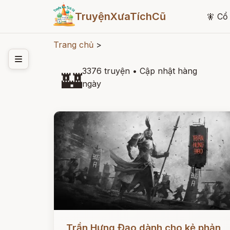
TruyệnXưaTíchCũ
🧚
Cổ 
Trang chủ
>
3376 truyện
•
Cập nhật hàng
🏰
ngày
Đọc ngay
Trần Hưng Đạo dành cho kẻ phản