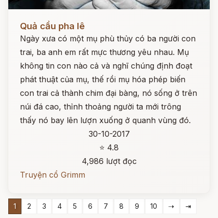
Đọc ngay
Quả cầu pha lê
Ngày xưa có một mụ phù thủy có ba người con
trai, ba anh em rất mực thương yêu nhau. Mụ
không tin con nào cả và nghĩ chúng định đoạt
phát thuật của mụ, thế rồi mụ hóa phép biến
con trai cả thành chim đại bàng, nó sống ở trên
núi đá cao, thỉnh thoảng người ta mới trông
thấy nó bay lên lượn xuống ở quanh vùng đó.
30-10-2017
⭐ 4.8
4,986 lượt đọc
Truyện cổ Grimm
1
2
3
4
5
6
7
8
9
10
⇢
⇥