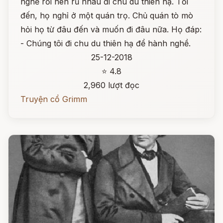
nghề rồi nên rủ nhau đi chu du thiên hạ. Tối
đến, họ nghỉ ở một quán trọ. Chủ quán tò mò
hỏi họ từ đâu đến và muốn đi đâu nữa. Họ đáp:
- Chúng tôi đi chu du thiên hạ để hành nghề.
25-12-2018
⭐ 4.8
2,960 lượt đọc
Truyện cổ Grimm