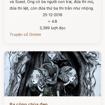
và Soest. Ông có ba người con trai, đứa thì mù,
đứa thì liệt, còn đứa thứ ba thì trần như nhộng.
25-12-2018
⭐ 4.8
3,399 lượt đọc
Truyện cổ Grimm
Đọc ngay
Ba công chúa đen