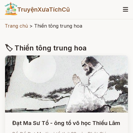
TruyệnXưaTíchCũ
Trang chủ
>
Thiền tông trung hoa
🏷 Thiền tông trung hoa
Đạt Ma Sư Tổ - ông tổ võ học Thiếu Lâm