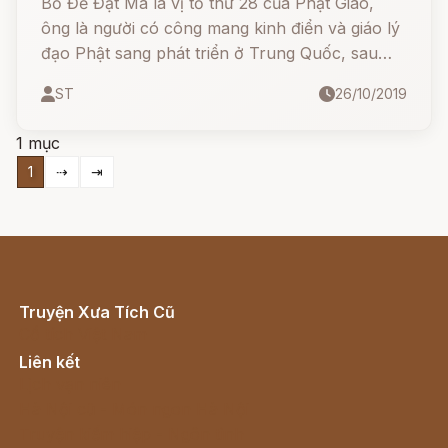
Bồ Đề Đạt Ma là vị tổ thứ 28 của Phật Giáo,
ông là người có công mang kinh điển và giáo lý
đạo Phật sang phát triển ở Trung Quốc, sau
này ông trở thành sơ tổ của Thiền Tông Trung
ST
26/10/2019
Hoa đồng thời là người sáng lập võ học Thiếu
Lâm.
1 mục
1
⇢
⇥
Truyện Xưa Tích Cũ
Cổ tích Việt Nam
Liên kết
Lịch vạn niên
Hà Nội cũ - Món ngon Hà Nội
Truyện kiếm hiệp - Ngôn tình