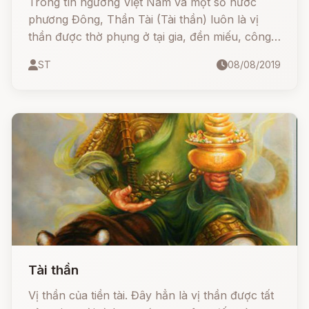
Trong tín ngưỡng Việt Nam và một số nước
phương Đông, Thần Tài (Tài thần) luôn là vị
thần được thờ phụng ở tại gia, đền miếu, công
ty, cửa hàng cho đến xe cà phê thuốc lá lề
ST
08/08/2019
đường. Đây là vị thần theo quan niệm dân gian
sẽ đem lại tiền tài, may mắn. Người ta thường vẽ
ông hình một người mặt đen, râu rậm, tay cầm
roi, cưỡi cọp đen.
Tài thần
Vị thần của tiền tài. Đây hẳn là vị thần được tất