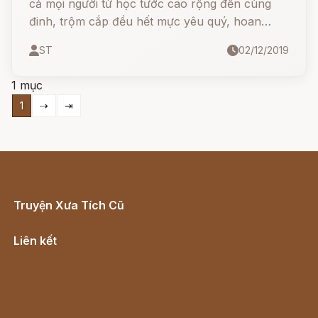
cả mọi người từ học tước cao rộng đến cùng
đinh, trộm cắp đều hết mực yêu quý, hoan
nghênh sùng bài.
ST
02/12/2019
1 mục
1
⇢
⇥
Truyện Xưa Tích Cũ
Cổ tích Việt Nam
Liên kết
Lịch vạn niên
Hà Nội cũ - Món ngon Hà Nội
Truyện kiếm hiệp - Ngôn tình
Download - Tải Miễn Phí