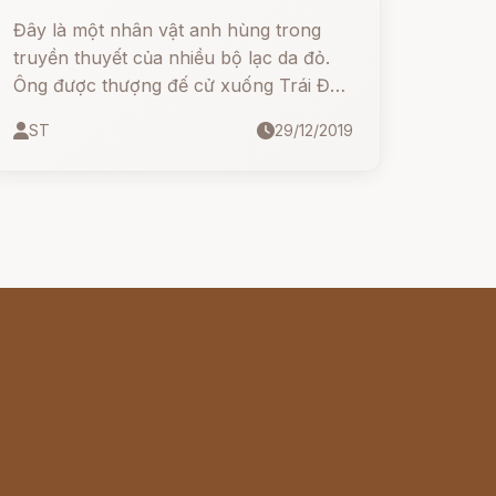
Đây là một nhân vật anh hùng trong
truyền thuyết của nhiều bộ lạc da đỏ.
Ông được thượng đế cử xuống Trái Đất
để đặt tên cho muôn loài cũng như
ST
29/12/2019
truyền thụ cho con người những kiến
thức, kinh nghiệm sống.