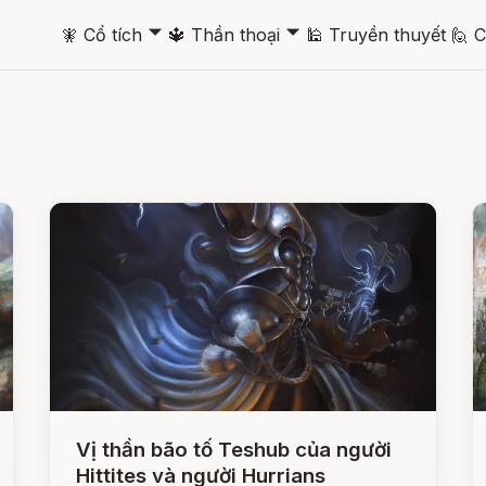
🞃
🞃
🧚
Cổ tích
🔱
Thần thoại
🕌
Truyền thuyết
🙋
C
Vị thần bão tố Teshub của người
Hittites và người Hurrians