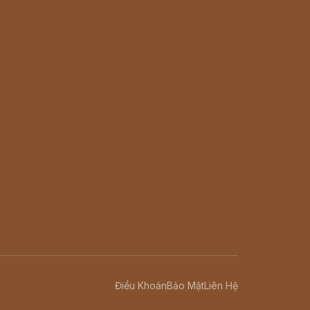
Điều Khoản
Bảo Mật
Liên Hệ