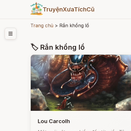
TruyệnXưaTíchCũ
Trang chủ
>
Rắn khổng lồ
🏷 Rắn khổng lồ
Lou Carcolh