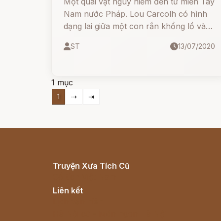
Một quái vật nguy hiểm đến từ miền Tây
Nam nước Pháp. Lou Carcolh có hình
dạng lai giữa một con rắn khổng lồ và
một con ốc sên. Toàn thân nó được
ST
13/07/2020
bao phủ bởi những xúc tu dài và một
thứ chất nhờn ghê tởm.
1 mục
1
⇢
⇥
Truyện Xưa Tích Cũ
Cổ tích Việt Nam
Liên kết
Lịch vạn niên
Hà Nội cũ - Món ngon Hà Nội