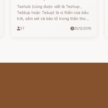
Teshub (cũng được viết là Teshup ,
Teššup hoặc Tešup) là vị thần của bầu
trời, sấm sét và bão tố trong thần thoại
của người Hittites và người Hurrians
ST
25/12/2019
(những nền văn minh cổ ở Thổ Nhĩ Kỳ).