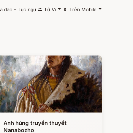
🞃
🞃
a dao - Tục ngữ
🔯
Tử Vi
📱
Trên Mobile
Anh hùng truyền thuyết
Nanabozho