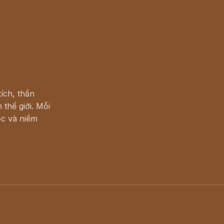
ích, thần
 thế giới. Mỗi
c và niềm