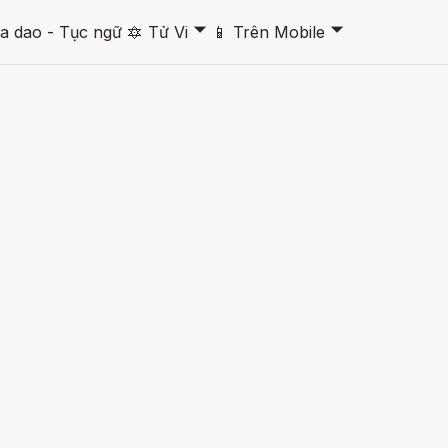
🞃
🞃
a dao - Tục ngữ
🔯
Tử Vi
📱
Trên Mobile