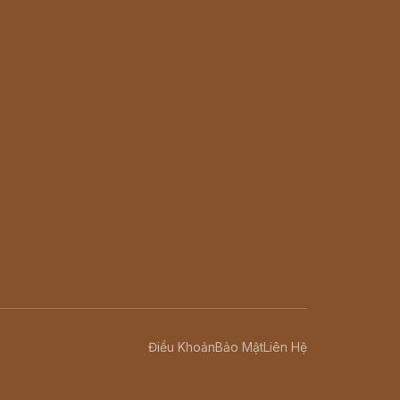
Điều Khoản
Bảo Mật
Liên Hệ