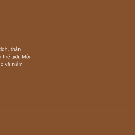
ích, thần
 thế giới. Mỗi
c và niềm