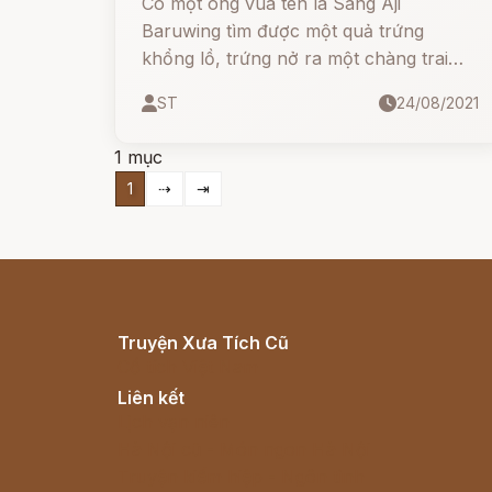
Có một ông vua tên là Sang Aji
Baruwing tìm được một quả trứng
khổng lồ, trứng nở ra một chàng trai
tên là I-Pai Samaring. Chàng trai đó
ST
24/08/2021
cưới công chúa con vua làm vợ.
1 mục
1
⇢
⇥
Truyện Xưa Tích Cũ
Cổ tích Việt Nam
Liên kết
Lịch vạn niên
Hà Nội cũ - Món ngon Hà Nội
Truyện kiếm hiệp - Ngôn tình