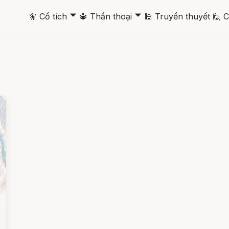
🞃
🞃
🧚
Cổ tích
🔱
Thần thoại
🕌
Truyền thuyết
🙋
C