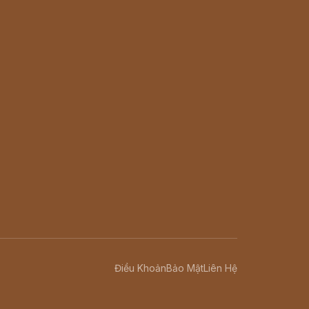
Điều Khoản
Bảo Mật
Liên Hệ