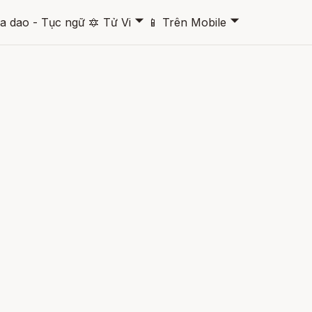
🞃
🞃
a dao - Tục ngữ
🔯
Tử Vi
📱
Trên Mobile