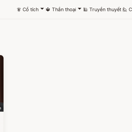
🞃
🞃
🧚
Cổ tích
🔱
Thần thoại
🕌
Truyền thuyết
🙋
C