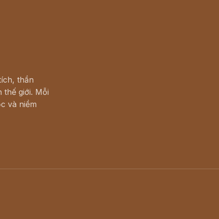
ích, thần
 thế giới. Mỗi
c và niềm