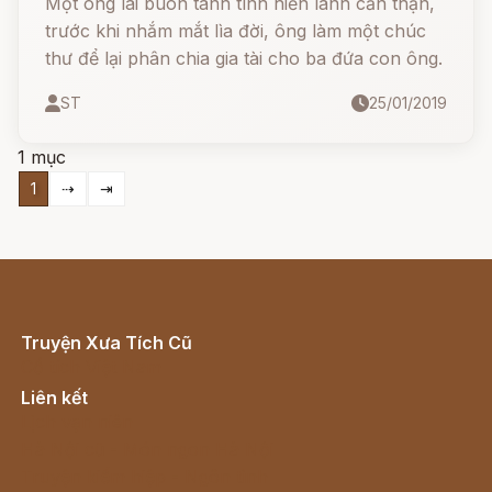
Một ông lái buôn tánh tình hiền lành cẩn thận,
trước khi nhắm mắt lìa đời, ông làm một chúc
thư để lại phân chia gia tài cho ba đứa con ông.
ST
25/01/2019
1 mục
1
⇢
⇥
Truyện Xưa Tích Cũ
Cổ tích Việt Nam
Liên kết
Lịch vạn niên
Hà Nội cũ - Món ngon Hà Nội
Truyện kiếm hiệp - Ngôn tình