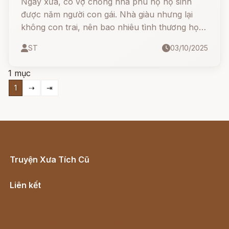
Ngày xưa, có vợ chồng nhà phú hộ nọ sinh
được năm người con gái. Nhà giàu nhưng lại
không con trai, nên bao nhiêu tình thương họ
đều dồn vào những cô con gái. Lần lượt năm
ST
03/10/2025
cô lớn lên, ai nấy đều lập gia đình và đi ở riêng.
1 mục
1
⇢
⇥
Truyện Xưa Tích Cũ
Cổ tích Việt Nam
Liên kết
Lịch vạn niên
Hà Nội cũ - Món ngon Hà Nội
Truyện kiếm hiệp - Ngôn tình