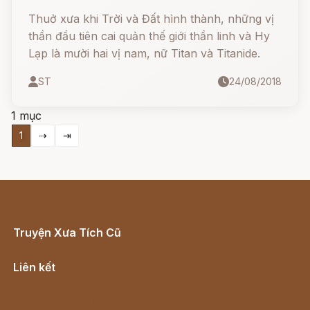
Thuở xưa khi Trời và Đất hình thành, những vị
thần đầu tiên cai quản thế giới thần linh và Hy
Lạp là mười hai vị nam, nữ Titan và Titanide.
ST
24/08/2018
1 mục
1
⇢
⇥
Truyện Xưa Tích Cũ
Cổ tích Việt Nam
Liên kết
Lịch vạn niên
Hà Nội cũ - Món ngon Hà Nội