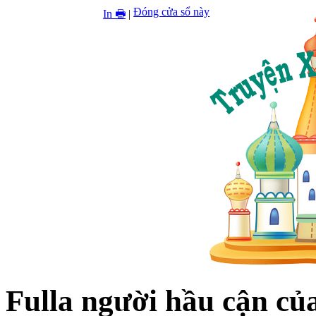
Đóng cửa sổ này
In 🖶
|
Fulla người hầu cận củ