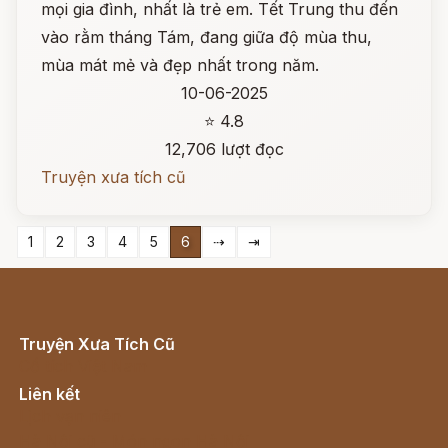
mọi gia đình, nhất là trẻ em. Tết Trung thu đến
vào rằm tháng Tám, đang giữa độ mùa thu,
mùa mát mẻ và đẹp nhất trong năm.
10-06-2025
⭐ 4.8
12,706 lượt đọc
Truyện xưa tích cũ
1
2
3
4
5
6
⇢
⇥
Truyện Xưa Tích Cũ
Cổ tích Việt Nam
Liên kết
Lịch vạn niên
Hà Nội cũ - Món ngon Hà Nội