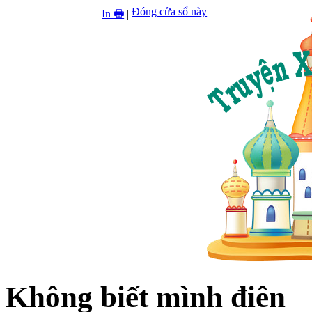
Đóng cửa sổ này
In 🖶
|
Không biết mình điên