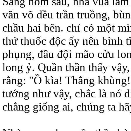
Sáng hôm sau, nhà vua lâm 
văn võ đều trần truồng, bùn
chầu hai bên. chỉ có một m
thứ thuốc độc ấy nên bình t
phụng, đầu đội mão cửu lon
long ỷ. Quần thần thấy vậy,
rằng: "Ồ kìa! Thằng khùng!
tướng như vậy, chắc là nó 
chẳng giống ai, chúng ta hãy