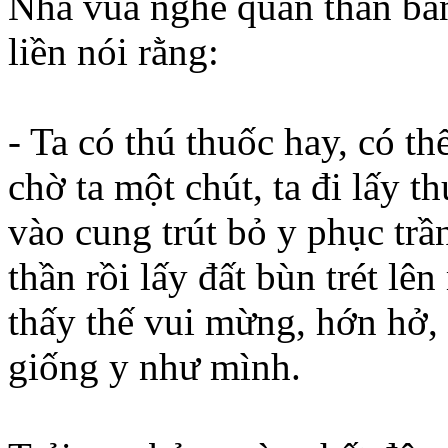
Nhà vua nghe quần thần bàn
liền nói rằng:
- Ta có thú thuốc hay, có th
chờ ta một chút, ta đi lấy 
vào cung trút bỏ y phục tr
thần rồi lấy đất bùn trét lê
thấy thế vui mừng, hớn hở, 
giống y như mình.