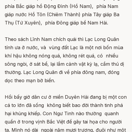
phía Bắc giáp hồ Động Đình (Hồ Nam), phía Nam
giáp nước Hồ Tôn (Chiêm Thành) phía Tây giáp Ba
Thụ (Tứ Xuyên), phía Đông giáp bể Nam Hải.
Theo sách Lĩnh Nam chích quái thì Lạc Long Quân
tính ưa ở nước, và vùng đất Lạc là một nơi bốn mùa
khí hậu không nóng quá, không rét quá, có nhiều
sông ngòi, ở sát bể, lại lắm cảnh vật kỳ lạ, cầm thú dị
thường. Lạc Long Quân đi về phía đông nam, đóng
dọc theo mạn bờ biển.
Hồi bấy giờ dân cư ở miền Duyên Hải đang bị một con
cá to lớn đã sống không biết bao đời thành tinh phá
hại khủng khiếp. Con Ngư Tinh nào thường quanh
quẩn ở trong vịnh Bắc Việt để gây tai họa cho người
ta. Mình nó dài ngoài năm mươi trượng, đuôi như một