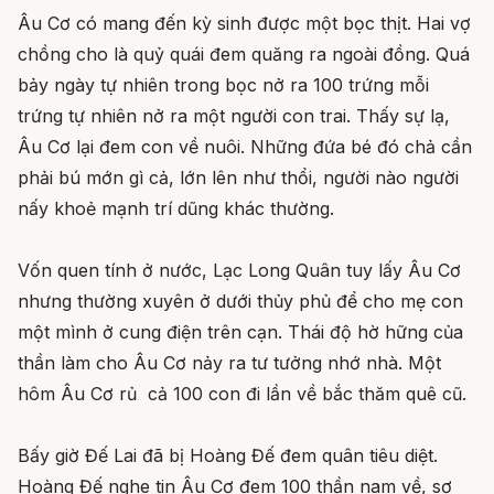
Âu Cơ có mang đến kỳ sinh được một bọc thịt. Hai vợ
chồng cho là quỷ quái đem quăng ra ngoài đồng. Quá
bảy ngày tự nhiên trong bọc nở ra 100 trứng mỗi
trứng tự nhiên nở ra một người con trai. Thấy sự lạ,
Âu Cơ lại đem con về nuôi. Những đứa bé đó chả cần
phải bú mớn gì cả, lớn lên như thổi, người nào người
nấy khoẻ mạnh trí dũng khác thường.
Vốn quen tính ở nước, Lạc Long Quân tuy lấy Âu Cơ
nhưng thường xuyên ở dưới thủy phủ để cho mẹ con
một mình ở cung điện trên cạn. Thái độ hờ hững của
thần làm cho Âu Cơ nảy ra tư tưởng nhớ nhà. Một
hôm Âu Cơ rủ cả 100 con đi lần về bắc thăm quê cũ.
Bấy giờ Đế Lai đã bị Hoàng Đế đem quân tiêu diệt.
Hoàng Đế nghe tin Âu Cơ đem 100 thần nam về, sợ