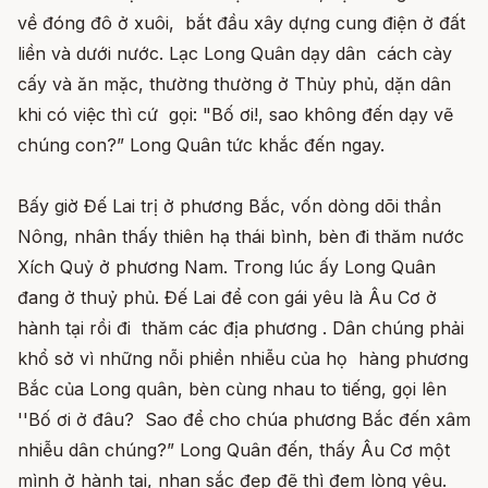
về đóng đô ở xuôi, bắt đầu xây dựng cung điện ở đất
liền và dưới nước. Lạc Long Quân dạy dân cách cày
cấy và ăn mặc, thường thường ở Thủy phủ, dặn dân
khi có việc thì cứ gọi: "Bố ơi!, sao không đến dạy vẽ
chúng con?” Long Quân tức khắc đến ngay.
Bấy giờ Đế Lai trị ở phương Bắc, vốn dòng dõi thần
Nông, nhân thấy thiên hạ thái bình, bèn đi thăm nước
Xích Quỷ ở phương Nam. Trong lúc ấy Long Quân
đang ở thuỷ phủ. Đế Lai để con gái yêu là Âu Cơ ở
hành tại rồi đi thăm các địa phương . Dân chúng phải
khổ sở vì những nỗi phiền nhiễu của họ hàng phương
Bắc của Long quân, bèn cùng nhau to tiếng, gọi lên
''Bố ơi ở đâu? Sao để cho chúa phương Bắc đến xâm
nhiễu dân chúng?” Long Quân đến, thấy Âu Cơ một
mình ở hành tại, nhan sắc đẹp đẽ thì đem lòng yêu.