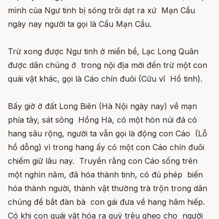
mình của Ngư tinh bị sóng trôi dạt ra xứ Mạn Cầu
ngày nay người ta gọi là Cẩu Mạn Cầu.
Trừ xong được Ngư tinh ở miền bể, Lạc Long Quân
được dân chúng ở trong nội địa mời đến trừ một con
quái vật khác, gọi là Cáo chín đuôi (Cửu vĩ Hồ tinh).
Bấy giờ ở đất Long Biên (Hà Nội ngày nay) về mạn
phía tây, sát sông Hồng Hà, có một hòn núi đá có
hang sâu rộng, người ta vẫn gọi là động con Cáo (Lỗ
hồ dỗng) vì trong hang ấy có một con Cáo chín đuôi
chiếm giữ lâu nay. Truyền rằng con Cáo sống trên
một nghìn năm, đã hóa thành tinh, có đủ phép biến
hóa thành người, thành vật thường trà trộn trong dân
chúng để bắt đàn bà con gái đưa về hang hãm hiếp.
Có khi con quái vật hóa ra quỷ trêu ghẹo cho người