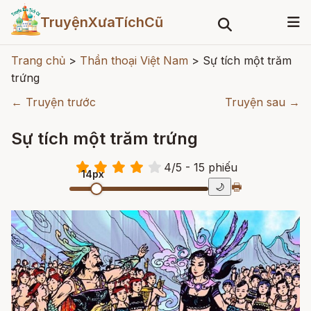
TruyệnXưaTíchCũ
Trang chủ
>
Thần thoại Việt Nam
>
Sự tích một trăm
trứng
← Truyện trước
Truyện sau →
Sự tích một trăm trứng
4
/
5
- 15
phiếu
14px
🖶
🌙