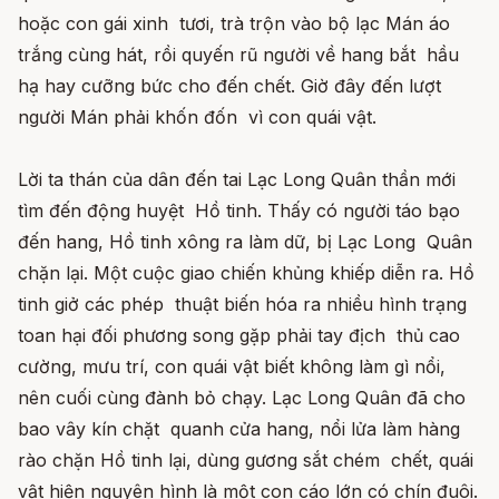
hoặc con gái xinh tươi, trà trộn vào bộ lạc Mán áo
trắng cùng hát, rồi quyến rũ người về hang bắt hầu
hạ hay cưỡng bức cho đến chết. Giờ đây đến lượt
người Mán phải khốn đốn vì con quái vật.
Lời ta thán của dân đến tai Lạc Long Quân thần mới
tìm đến động huyệt Hồ tinh. Thấy có người táo bạo
đến hang, Hồ tinh xông ra làm dữ, bị Lạc Long Quân
chặn lại. Một cuộc giao chiến khủng khiếp diễn ra. Hồ
tinh giở các phép thuật biến hóa ra nhiều hình trạng
toan hại đối phương song gặp phải tay địch thủ cao
cường, mưu trí, con quái vật biết không làm gì nổi,
nên cuối cùng đành bỏ chạy. Lạc Long Quân đã cho
bao vây kín chặt quanh cửa hang, nổi lửa làm hàng
rào chặn Hồ tinh lại, dùng gương sắt chém chết, quái
vật hiện nguyên hình là một con cáo lớn có chín đuôi.