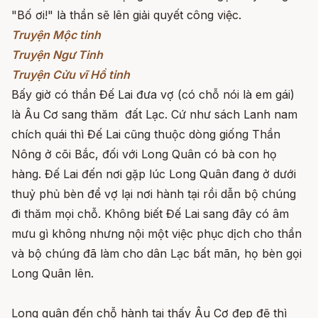
"Bố ơi!" là thần sẽ lên giải quyết công việc.
Truyện Mộc tinh
Truyện Ngư Tinh
Truyện Cửu vĩ Hồ tinh
Bấy giờ có thần Đế Lai đưa vợ (có chỗ nói là em gái)
là Âu Cơ sang thăm đất Lạc. Cứ như sách Lanh nam
chích quái thì Đế Lai cũng thuộc dòng giống Thần
Nông ở cõi Bắc, đối với Long Quân có bà con họ
hàng. Đế Lai đến nơi gặp lúc Long Quân đang ở dưới
thuỷ phủ bèn để vợ lại nơi hành tại rồi dẫn bộ chúng
đi thăm mọi chỗ. Không biết Đế Lai sang đây có âm
mưu gì không nhưng nội một việc phục dịch cho thần
và bộ chúng đã làm cho dân Lạc bất mãn, họ bèn gọi
Long Quân lên.
Long quân đến chỗ hành tại thấy Âu Cơ đẹp đẽ thì