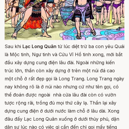
Sau khi
Lạc Long Quân
từ lúc diệt trừ ba con yêu Quái
là Mộc tinh, Ngư tinh và Cửu Vĩ Hồ tinh xong, mới bắt
đầu xây dựng cung điện lâu đài. Ngoài những kiến
trúc lớn, thần còn xây dựng ở trên một núi đá cao
một chỗ ở rất đẹp gọi là Long Trang. Long Trang ngày
nay không rõ là ở núi nào nhưng cứ như tên gọi, có
thể đoán được ngoài nhà cửa lâu đài còn có vườn
tược rộng rãi, trồng đủ mọi thứ cây lạ. Thần lại xây
dựng cung điện ở dưới nước làm chỗ ở lâu dài. Xong
đâu đấy Lạc Long Quân xuống ở dưới thủy phủ, dặn
dân sự lúc nào có việc gì cần đến chỉ gọi mấy tiếng