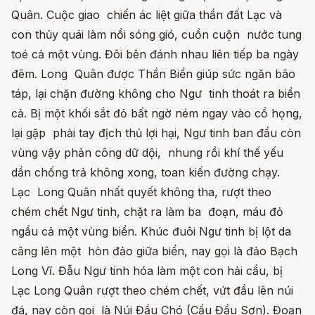
Quân. Cuộc giao chiến ác liệt giữa thần đất Lạc và
con thủy quái làm nổi sóng gió, cuồn cuộn nước tung
toé cả một vùng. Đôi bên đánh nhau liên tiếp ba ngày
đêm. Long Quân được Thần Biển giúp sức ngăn bão
táp, lại chặn đường không cho Ngư tinh thoát ra biển
cả. Bị một khối sắt đỏ bất ngờ ném ngay vào cổ họng,
lại gặp phải tay địch thủ lợi hại, Ngư tinh ban đầu còn
vùng vậy phản công dữ dội, nhung rồi khí thế yếu
dần chống trả không xong, toan kiến đường chạy.
Lạc Long Quân nhất quyết không tha, rượt theo
chém chết Ngư tinh, chặt ra làm ba đoạn, máu đỏ
ngầu cả một vùng biển. Khúc đuôi Ngư tinh bị lột da
căng lên một hòn đảo giữa biển, nay gọi là đảo Bạch
Long Vĩ. Đẫu Ngư tinh hóa làm một con hải cẩu, bị
Lạc Long Quân rượt theo chém chết, vứt đầu lên núi
đá, nay còn gọi là Núi Đầu Chó (Cẩu Đầu Sơn). Đoạn