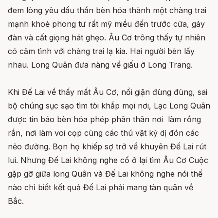
đem lòng yêu dấu thần bèn hóa thành một chàng trai
mạnh khoẻ phong tư rất mỹ miều đến trước cửa, gảy
đàn và cất giọng hát ghẹo. Âu Cơ trông thấy tự nhiên
có cảm tình với chàng trai lạ kia. Hai người bèn lấy
nhau. Long Quân đưa nàng về giấu ở Long Trang.
Khi Đế Lai về thấy mất Âu Cơ, nổi giận đùng đùng, sai
bộ chúng sục sạo tìm tòi khắp mọi nơi, Lạc Long Quân
được tin báo bèn hóa phép phân thân nơi làm rồng
rắn, nơi làm voi cọp cùng các thú vật kỳ dị đón các
nẻo đường. Bọn họ khiếp sợ trở về khuyên Đế Lai rút
lui. Nhưng Đế Lai không nghe cố ở lại tìm Âu Cơ Cuộc
gặp gỡ giữa long Quân và Đế Lai không nghe nói thế
nào chỉ biết kết quả Đế Lai phải mang tàn quân về
Bắc.