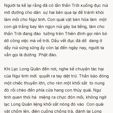
Người ta kể lại rằng đã có lần thần Trời xuống đục núi
mở đường cho dân sự hai bên qua lại để tránh khỏi
làm mồi cho Ngư tinh. Con quái vật bèn hóa làm một
con gà trắng bay lên ngọn núi gáy ba tiếng, làm cho
thần Trời đang đào tưởng trên Thiên đình gọi nên bỏ
dở công việc mà về trời. Dấu vết đục đá dở dang ở
dẫy núi sừng sững ấy còn lại đến ngày nay, người ta
vẫn gọi là đường Phật đào.
Khi Lạc Long Quân đến nơi, nghe kể chuyện tác hại
của Ngư tinh mới quyết ra tay diệt trừ. Thần bảo đóng
một chiếc thuyền lớn, cho rèn một khối sắt to nung
đỏ rồi chèo đến phía cửa hang con thủy quái. Ngư
tinh quen thói há miệng ra chực đón mồi, không ngờ
lạc Long Quân liệng khối sắt nóng đỏ vào Con quái
vật chồm lên, điên cuồng chống trả, đánh lại Long