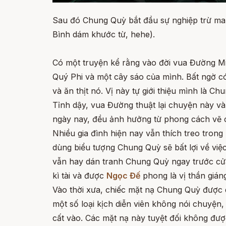
Sau đó Chung Quỳ bắt đầu sự nghiệp trừ ma 
Bình dám khước từ, hehe).
Có một truyện kể rằng vào đời vua Đường Mi
Quý Phi và một cây sáo của mình. Bất ngờ có
và ăn thịt nó. Vị này tự giới thiệu mình là 
Tỉnh dậy, vua Đường thuật lại chuyện này v
ngày nay, đều ảnh hưởng từ phong cách vẽ 
Nhiều gia đình hiện nay vẫn thích treo trong
dùng biểu tượng Chung Quỳ sẽ bất lợi về việ
vẫn hay dán tranh Chung Quỳ ngay trước cửa 
kì tài và được
Ngọc Đế
phong là vị thần gián
Vào thời xưa, chiếc mặt nạ Chung Quỳ được dù
một số loại kịch diễn viên không nói chuyện,
cất vào. Các mặt nạ này tuyệt đối không đư