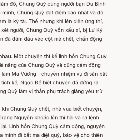
. Năm đó, Chung Quỳ cùng người bạn Du Bình
ủa mình, Chung Quỳ đạt điểm cao nhất và đỗ
m là kỳ tài. Thế nhưng khi lên điện ứng thí,
o xét người, Chung Quỳ vốn xấu xí, bị Lư Kỷ
iận đã đâm đầu vào cột mà chết, chấn động
 nhau. Một chuyện thì kể linh hồn Chung Quỳ
tài năng của Chung Quỳ và cũng cảm động
 làm Ma Vương - chuyên nhiệm vụ đi săn bắt
 tích kể, Ngọc Đế biết chuyện đã đứng ra
ng Quỳ làm vị thần phụ trách giáng yêu trừ
au khi Chung Quỳ chết, nhà vua biết chuyện,
 Trạng Nguyên khoác lên thi hài và ra lệnh
n lại. Linh hồn Chung Quỳ cảm động, nguyện
ủa mình đi bắt ma diệt quỷ, bảo vệ cho thiên