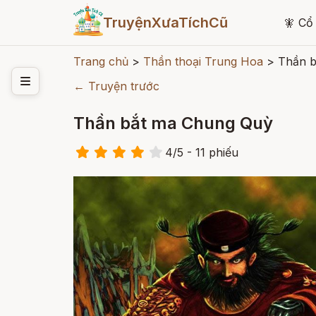
TruyệnXưaTíchCũ
🧚
Cổ 
Trang chủ
>
Thần thoại Trung Hoa
>
Thần b
← Truyện trước
Thần bắt ma Chung Quỳ
4
/
5
- 11
phiếu