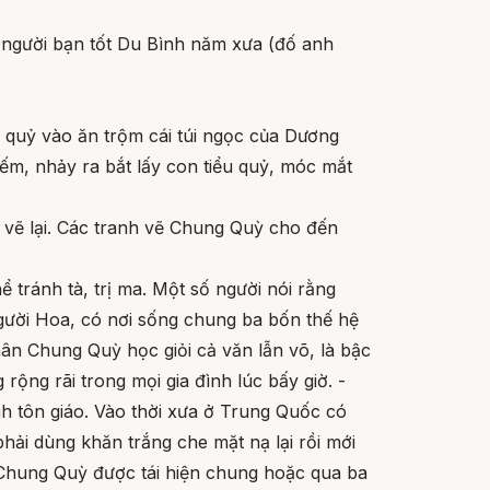
 người bạn tốt Du Bình năm xưa (đố anh
quỷ vào ăn trộm cái túi ngọc của Dương
ếm, nhảy ra bắt lấy con tiểu quỷ, móc mắt
 vẽ lại. Các tranh vẽ Chung Quỳ cho đến
 tránh tà, trị ma. Một số người nói rằng
người Hoa, có nơi sống chung ba bốn thế hệ
hân Chung Quỳ học giỏi cả văn lẫn võ, là bậc
ộng rãi trong mọi gia đình lúc bấy giờ. -
nh tôn giáo. Vào thời xưa ở Trung Quốc có
hải dùng khăn trắng che mặt nạ lại rồi mới
 Chung Quỳ được tái hiện chung hoặc qua ba