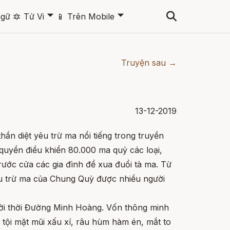
🞃
🞃
ngữ
🔯
Tử Vi
📱
Trên Mobile
Truyện sau →
13-12-2019
ần diệt yêu trừ ma nổi tiếng trong truyền
quyền điều khiển 80.000 ma quỷ các loại,
ước cửa các gia đình để xua đuổi tà ma. Từ
u trừ ma của Chung Quỳ được nhiều người
ời thời Đường Minh Hoàng. Vốn thông minh
ỗi tội mặt mũi xấu xí, râu hùm hàm én, mắt to