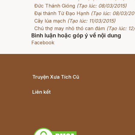
Đức Thánh Gióng
(Tạo lúc: 08/03/2015)
Đại thánh Từ Đạo Hạnh
(Tạo lúc: 08/03/20
Cây lúa mạch
(Tạo lúc: 11/03/2015)
Chú thợ may nhỏ thó can đảm
(Tạo lúc: 12
Bình luận hoặc góp ý về nội dung
Facebook
Truyện Xưa Tích Cũ
Cổ tích Việt Nam
Liên kết
Lịch vạn niên
Hà Nội cũ - Món ngon Hà Nội
Truyện kiếm hiệp - Ngôn tình
Download - Tải Miễn Phí