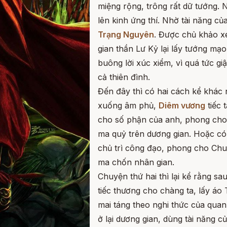
miệng rộng, trông rất dữ tướng
lên kinh ứng thí. Nhờ tài năng c
Trạng Nguyên
. Được chủ khảo xe
gian thần Lư Kỷ lại lấy tướng mạ
buông lời xúc xiểm, vì quá tức g
cả thiên đình.
Đến đây thì có hai cách kể khác
xuống âm phủ,
Diêm vương
tiếc 
cho số phận của anh, phong cho
ma quỷ trên dương gian. Hoặc có
chủ trì công đạo, phong cho Chu
ma chốn nhân gian.
Chuyện thứ hai thì lại kể rằng s
tiếc thương cho chàng ta, lấy áo
mai táng theo nghi thức của qua
ở lại dương gian, dùng tài năng c