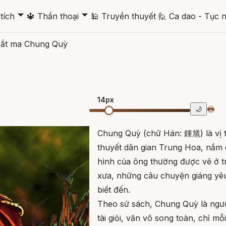
🞃
🞃
tích
🔱
Thần thoại
🕌
Truyền thuyết
🙋
Ca dao - Tục 
ắt ma Chung Quỳ
14px
🖶
🌙
Chung Quỳ (chữ Hán: 鍾馗) là vị th
thuyết dân gian Trung Hoa, nắm 
hình của ông thường được vẽ ở tr
xưa, những câu chuyện giáng yê
biết đến.
Theo sử sách, Chung Quỳ là ngư
tài giỏi, văn võ song toàn, chỉ m