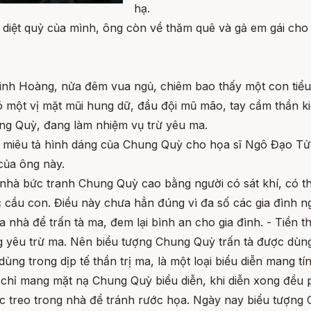
hạ.
diệt quỷ của mình, ông còn về thăm quê và gả em gái cho
nh Hoàng, nửa đêm vua ngủ, chiêm bao thấy một con tiểu 
 một vị mặt mũi hung dữ, đầu đội mũ mão, tay cầm thần ki
Chung Quỳ, đang làm nhiệm vụ trừ yêu ma.
à miêu tả hình dáng của Chung Quỳ cho họa sĩ Ngô Đạo Tử
của ông này.
 nhà bức tranh Chung Quỳ cao bằng người có sát khí, có thể
c cầu con. Điều này chưa hẳn đúng vì đa số các gia đình 
nhà để trấn tà ma, đem lại bình an cho gia đình. - Tiền t
g yêu trừ ma. Nên biểu tượng Chung Quỳ trấn tà được dùng r
ng trong dịp tế thần trị ma, là một loại biểu diễn mang tí
 chỉ mang mặt nạ Chung Quỳ biểu diễn, khi diễn xong đều p
ợc treo trong nhà để tránh rước họa. Ngày nay biểu tượng