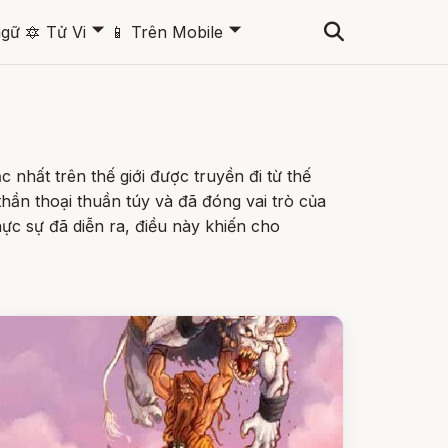
🞃
🞃
ngữ
🔯
Tử Vi
📱
Trên Mobile
hất trên thế giới được truyền đi từ thế
hần thoại thuần túy và đã đóng vai trò của
ực sự đã diễn ra, điều này khiến cho