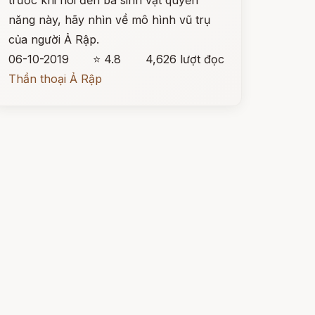
trước khi nói đến ba sinh vật quyền
năng này, hãy nhìn về mô hình vũ trụ
của người Ả Rập.
06-10-2019
⭐ 4.8
4,626 lượt đọc
Thần thoại Ả Rập