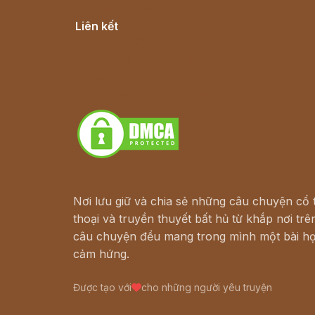
Cổ tích Việt Nam
Liên kết
Lịch vạn niên
Hà Nội cũ - Món ngon Hà Nội
Truyện kiếm hiệp - Ngôn tình
Download - Tải Miễn Phí
Nơi lưu giữ và chia sẻ những câu chuyện cổ t
thoại và truyền thuyết bất hủ từ khắp nơi trên
câu chuyện đều mang trong mình một bài họ
cảm hứng.
Được tạo với
cho những người yêu truyện