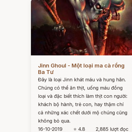
Đọc ngay
Jinn Ghoul - Một loại ma cà rồng
Ba Tư
Đây là loại Jinn khát máu và hung hãn.
Chúng có thể ăn thịt, uống máu đồng
loại và đặc biết thích làm thịt con người:
khách bộ hành, trẻ con, hay thậm chí
cả những xác chết dưới mộ chúng cũng
không bỏ qua.
16-10-2019
⭐ 4.8
2,885 lượt đọc