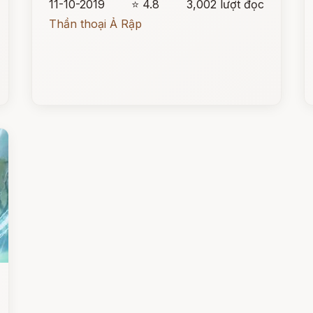
11-10-2019
⭐ 4.8
3,002 lượt đọc
Thần thoại Ả Rập