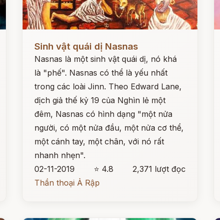
Đọc ngay
Đ
Sinh vật quái dị Nasnas
Nasnas là một sinh vật quái dị, nó khá
là "phế". Nasnas có thể là yếu nhất
trong các loài Jinn. Theo Edward Lane,
dịch giả thế kỷ 19 của Nghìn lẻ một
đêm, Nasnas có hình dạng "một nửa
người, có một nửa đầu, một nửa cơ thể,
một cánh tay, một chân, với nó rất
nhanh nhẹn".
02-11-2019
⭐ 4.8
2,371 lượt đọc
Thần thoại Ả Rập