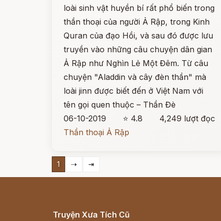
loài sinh vật huyền bí rất phổ biến trong
thần thoại của người Ả Rập, trong Kinh
Quran của đạo Hồi, và sau đó được lưu
truyền vào những câu chuyện dân gian
Ả Rập như Nghìn Lẻ Một Đêm. Từ câu
chuyện "Aladdin và cây đèn thần" mà
loài jinn được biết đến ở Việt Nam với
tên gọi quen thuộc – Thần Đè
06-10-2019
⭐ 4.8
4,249 lượt đọc
Thần thoại Ả Rập
1
⇢
⇥
Truyện Xưa Tích Cũ