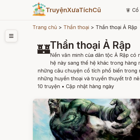
TruyệnXưaTíchCũ
🧚
Cổ 
Trang chủ
>
Thần thoại
>
Thần thoại Ả Rập
Thần thoại Ả Rập
🏰
Nền văn minh của dân tộc Ả Rập có nh
hệ này sang thế hệ khác trong hàng n
những câu chuyện cổ tích phổ biến trong n
những huyền thoại và truyền thuyết trở nê
10 truyện
•
Cập nhật hàng ngày