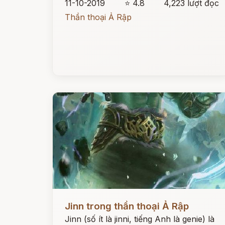
11-10-2019
⭐ 4.8
4,223 lượt đọc
Thần thoại Ả Rập
Đọc ngay
Jinn trong thần thoại Ả Rập
Jinn (số ít là jinni, tiếng Anh là genie) là