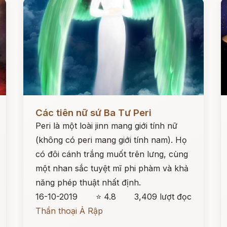
Đọc ngay
Đ
Các tiên nữ sứ Ba Tư Peri
Peri là một loài jinn mang giới tính nữ
(không có peri mang giới tính nam). Họ
có đôi cánh trắng muốt trên lưng, cùng
một nhan sắc tuyệt mĩ phi phàm và khả
năng phép thuật nhất định.
16-10-2019
⭐ 4.8
3,409 lượt đọc
Thần thoại Ả Rập