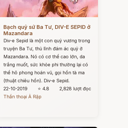
ọc ngay
Bạch quỷ sứ Ba Tư, DIV-E SEPID ở
Mazandara
Div-e Sepid là một con quỷ vương trong
truyện Ba Tư, thủ lĩnh đám ác quỷ ở
Mazandara. Nó có cơ thể cao lớn, da
trắng muốt, sức khỏe phi thường lại có
thể hô phong hoán vũ, gọi hồn tà ma
(thuật chiêu hồn). Div-e Sepid.
22-10-2019
⭐ 4.8
2,828 lượt đọc
Thần thoại Ả Rập