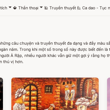
🞃
🞃
tích
🔱
Thần thoại
🕌
Truyền thuyết
🙋
Ca dao - Tục 
ững câu chuyện và truyền thuyết đa dạng và đầy màu sắc n
gàn năm. Trong khi một số trong số này được biết đến là t
gười Ả Rập, nhiều người khác vẫn giữ một gợi ý rằng họ th
n thú vị hơn.