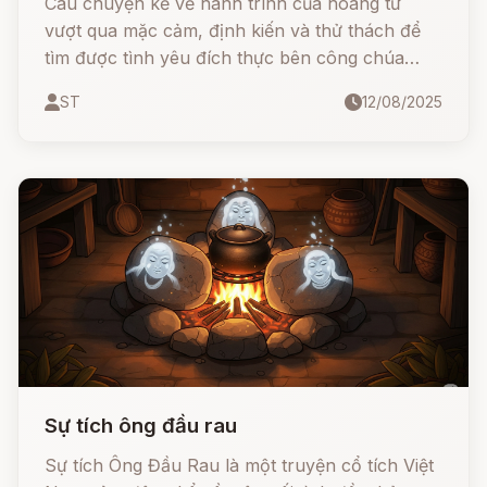
Câu chuyện kể về hành trình của hoàng tử
vượt qua mặc cảm, định kiến và thử thách để
tìm được tình yêu đích thực bên công chúa
xinh đẹp. Với sự kiên trì, tài năng và tấm lòng
ST
12/08/2025
chân thành, hoàng tử đã chinh phục mọi người
và trở thành vị vua anh minh.
Sự tích ông đầu rau
Sự tích Ông Đầu Rau là một truyện cổ tích Việt