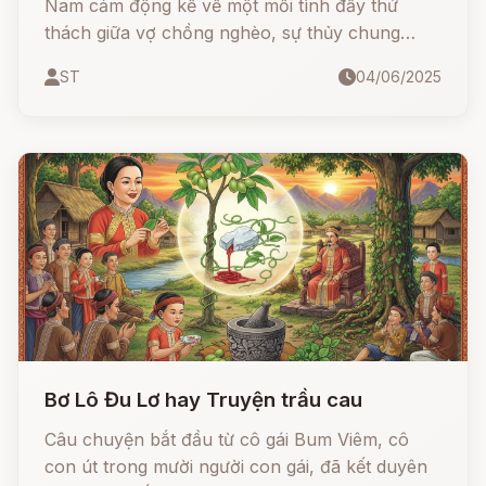
Nam cảm động kể về một mối tình đầy thử
thách giữa vợ chồng nghèo, sự thủy chung
vượt thời gian và bi kịch khiến ba con người kết
ST
04/06/2025
thúc bằng cái chết đau thương. Nhưng chính
lòng yêu thương chân thành ấy đã cảm động
đến tận Diêm Vương, và họ được hóa thân
thành ba ông đầu rau – Táo Quân, mãi mãi ở
bên nhau trong mỗi gian bếp Việt.
Bơ Lô Đu Lơ hay Truyện trầu cau
Câu chuyện bắt đầu từ cô gái Bum Viêm, cô
con út trong mười người con gái, đã kết duyên