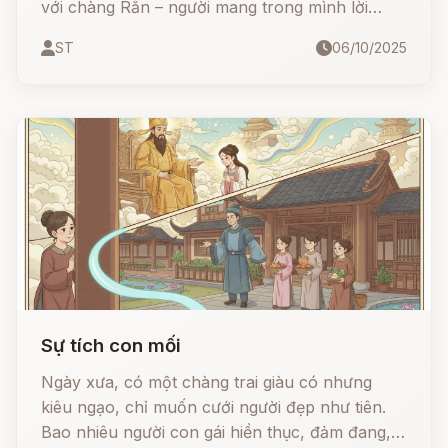
với chàng Rắn – người mang trong mình lời
nguyền độc. Vì sự nghi ngờ, cô chết đi, rồi
ST
06/10/2025
được ông Na cứu sống. Khi định làm lễ cưới,
chàng Rắn trở lại, và trong cuộc chiến định
mệnh, ba người đều hóa thành cây cau, dây
trầu và tảng đá vôi - tạo nên một phong tục
đẹp mang đậm hồn Việt: ăn trầu cau.
Sự tích con mối
Ngày xưa, có một chàng trai giàu có nhưng
kiêu ngạo, chỉ muốn cưới người đẹp như tiên.
Bao nhiêu người con gái hiền thục, đảm đang,