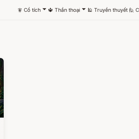
🞃
🞃
🧚
Cổ tích
🔱
Thần thoại
🕌
Truyền thuyết
🙋
C