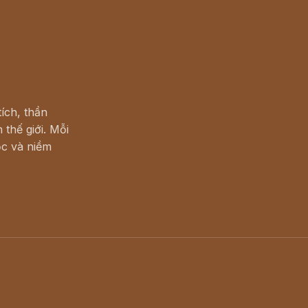
ích, thần
 thế giới. Mỗi
c và niềm