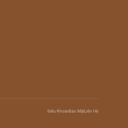
Điều Khoản
Bảo Mật
Liên Hệ