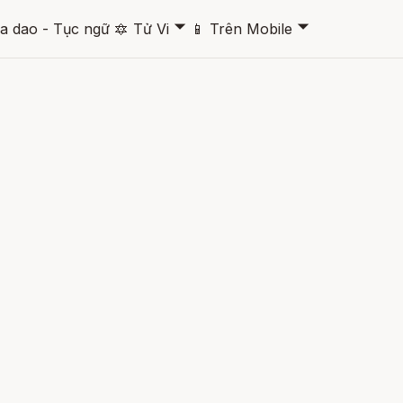
🞃
🞃
a dao - Tục ngữ
🔯
Tử Vi
📱
Trên Mobile