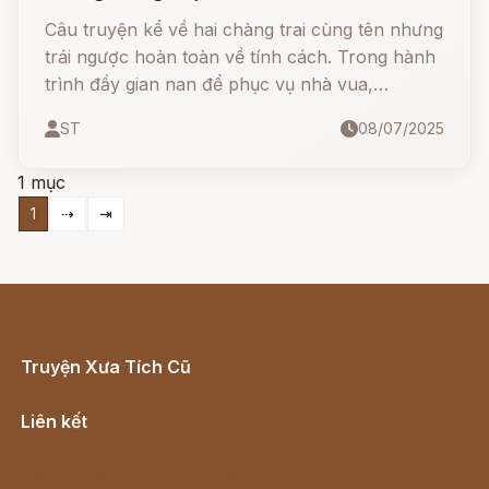
Câu truyện kể về hai chàng trai cùng tên nhưng
trái ngược hoàn toàn về tính cách. Trong hành
trình đầy gian nan để phục vụ nhà vua,
Ferdinand trung thực đã thể hiện lòng tốt, sự
ST
08/07/2025
kiên nhẫn và trí tuệ – từ đó vượt qua mọi thử
thách và cuối cùng có được hạnh phúc thật sự.
1 mục
1
⇢
⇥
Truyện Xưa Tích Cũ
Cổ tích Việt Nam
Liên kết
Lịch vạn niên
Hà Nội cũ - Món ngon Hà Nội