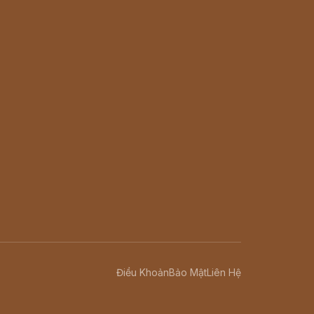
Điều Khoản
Bảo Mật
Liên Hệ