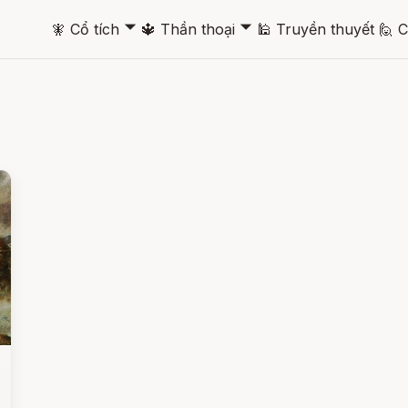
🞃
🞃
🧚
Cổ tích
🔱
Thần thoại
🕌
Truyền thuyết
🙋
C