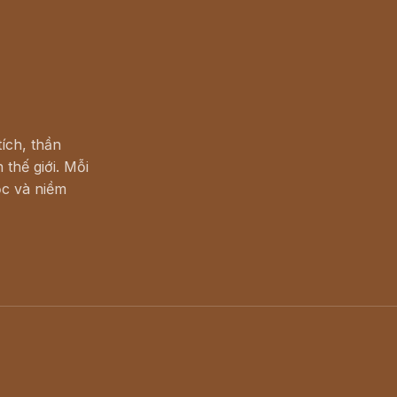
ích, thần
 thế giới. Mỗi
c và niềm