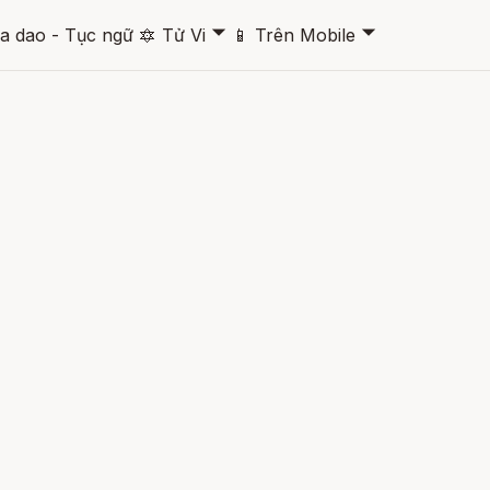
🞃
🞃
a dao - Tục ngữ
🔯
Tử Vi
📱
Trên Mobile