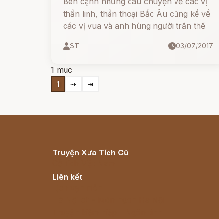
Bên cạnh những câu chuyện về các vị
thần linh, thần thoại Bắc Âu cũng kể về
các vị vua và anh hùng người trần thế
ST
03/07/2017
1 mục
1
⇢
⇥
Truyện Xưa Tích Cũ
Cổ tích Việt Nam
Liên kết
Lịch vạn niên
Hà Nội cũ - Món ngon Hà Nội
Truyện kiếm hiệp - Ngôn tình