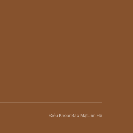
Điều Khoản
Bảo Mật
Liên Hệ