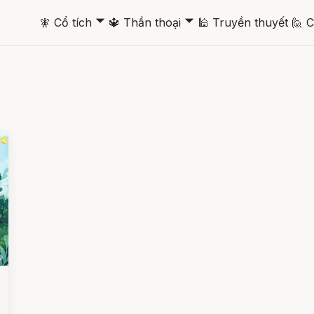
🞃
🞃
🧚
Cổ tích
🔱
Thần thoại
🕌
Truyền thuyết
🙋
C