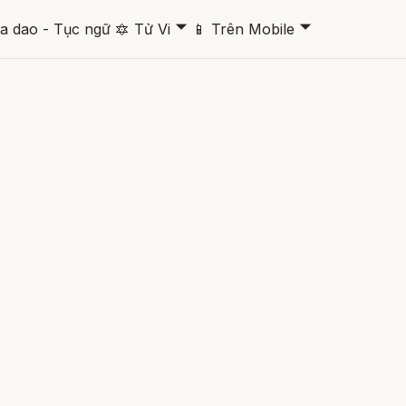
🞃
🞃
a dao - Tục ngữ
🔯
Tử Vi
📱
Trên Mobile