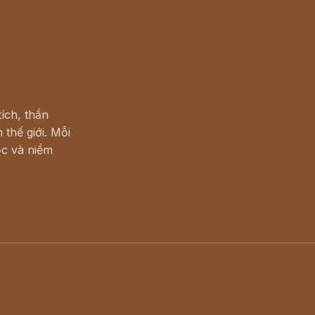
ích, thần
 thế giới. Mỗi
c và niềm