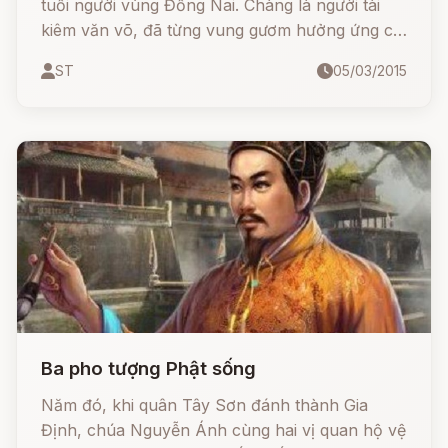
tuổi người vùng Đồng Nai. Chàng là người tài
kiêm văn võ, đã từng vung gươm hưởng ứng cái
bất bình của mọi người. Chàng từng cầm quân
ST
05/03/2015
mấy lần làm cho tớ thầy chúa Nguyễn chạy dài.
Ba pho tượng Phật sống
Năm đó, khi quân Tây Sơn đánh thành Gia
Định, chúa Nguyễn Ánh cùng hai vị quan hộ vệ