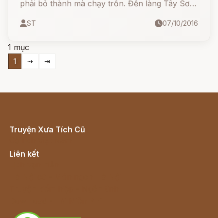
phải bỏ thành mà chạy trốn. Đến làng Tây Sơn
Nhì thì trời đã tối, chúa Nguyễn tìm đến một
ST
07/10/2016
kiểng chùa.
1 mục
1
⇢
⇥
Truyện Xưa Tích Cũ
Cổ tích Việt Nam
Liên kết
Lịch vạn niên
Hà Nội cũ - Món ngon Hà Nội
Truyện kiếm hiệp - Ngôn tình
Download - Tải Miễn Phí