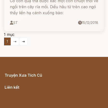
Có con quạ tha được xác một con chuột thối về
ngồi trên cây rỉa mồi. Diều hâu từ trên cao ngó
thấy liền hạ cánh xuống bảo:
ST
15/12/2018
1 mục
1
⇢
⇥
Truyện Xưa Tích Cũ
Cổ tích Việt Nam
Liên kết
Lịch vạn niên
Hà Nội cũ - Món ngon Hà Nội
Truyện kiếm hiệp - Ngôn tình