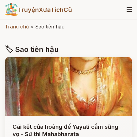
TruyệnXưaTíchCũ
Trang chủ
>
Sao tiên hậu
🏷 Sao tiên hậu
Cái kết của hoàng đế Yayati cắm sừng
vợ - Sử thi Mahabharata