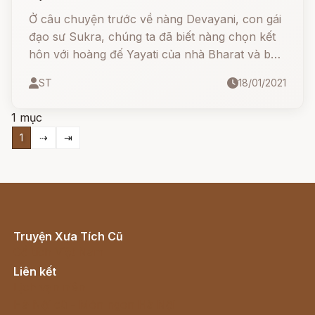
Ở câu chuyện trước về nàng Devayani, con gái
đạo sư Sukra, chúng ta đã biết nàng chọn kết
hôn với hoàng đế Yayati của nhà Bharat và bắt
công chúa asura phải làm hầu gái trọn đời cho
ST
18/01/2021
mình ở nhà chồng. Hôm nay chúng ta sẽ đến
với drama đầu tiên của gia tộc Bharat.
1 mục
1
⇢
⇥
Truyện Xưa Tích Cũ
Cổ tích Việt Nam
Liên kết
Lịch vạn niên
Hà Nội cũ - Món ngon Hà Nội