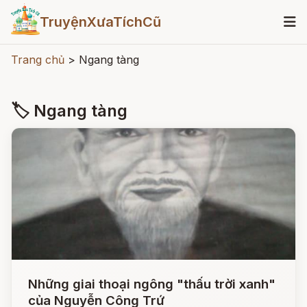
TruyệnXưaTíchCũ
Trang chủ
>
Ngang tàng
🏷 Ngang tàng
Những giai thoại ngông "thấu trời xanh"
của Nguyễn Công Trứ