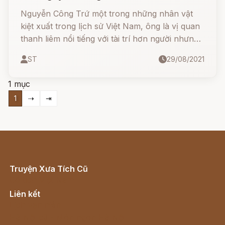
Nguyễn Công Trứ một trong những nhân vật
kiệt xuất trong lịch sử Việt Nam, ông là vị quan
thanh liêm nổi tiếng với tài trí hơn người nhưng
có lối sống tự do và vô cùng ngang tàng, ngạo
ST
29/08/2021
nghễ.
1 mục
1
⇢
⇥
Truyện Xưa Tích Cũ
Cổ tích Việt Nam
Liên kết
Lịch vạn niên
Hà Nội cũ - Món ngon Hà Nội