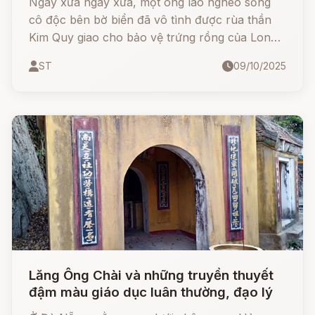
Ngày xửa ngày xưa, một ông lão nghèo sống
cô độc bên bờ biển đã vô tình được rùa thần
Kim Quy giao cho bảo vệ trứng rồng của Long
Quân.
ST
09/10/2025
Lăng Ông Chài và những truyền thuyết
đậm màu giáo dục luân thường, đạo lý