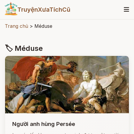
TruyệnXưaTíchCũ
Trang chủ
>
Méduse
🏷 Méduse
Người anh hùng Persée