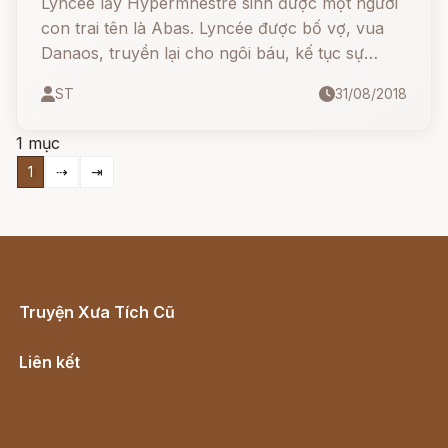
Lyncée lấy Hypermnestre sinh được một người
con trai tên là Abas. Lyncée được bố vợ, vua
Danaos, truyền lại cho ngôi báu, kế tục sự
nghiệp trị vì trên đất Argos.
ST
31/08/2018
1 mục
1
⇢
⇥
Truyện Xưa Tích Cũ
Cổ tích Việt Nam
Liên kết
Lịch vạn niên
Hà Nội cũ - Món ngon Hà Nội
Truyện kiếm hiệp - Ngôn tình