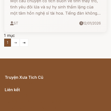
Một câu chuyện cổ tích buồn về tình thầy trò,
tình yêu đôi lứa và sự hy sinh thầm lặng của
một tâm hồn nghệ sĩ tài hoa. Tiếng đàn không
chỉ là âm nhạc, mà còn là tiếng lòng của một
ST
12/01/2026
người thầy dành cho những học trò ưu tú và
tình cảm đơn phương cao thượng
1 mục
1
⇢
⇥
Truyện Xưa Tích Cũ
Cổ tích Việt Nam
Liên kết
Lịch vạn niên
Hà Nội cũ - Món ngon Hà Nội
Truyện kiếm hiệp - Ngôn tình