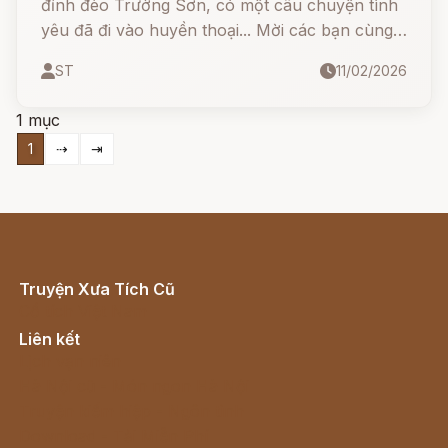
đỉnh đèo Trường Sơn, có một câu chuyện tình
yêu đã đi vào huyền thoại... Mời các bạn cùng
đọc chuyện về nàng Cu Pên và chàng Đào Lu
ST
11/02/2026
1 mục
1
⇢
⇥
Truyện Xưa Tích Cũ
Cổ tích Việt Nam
Liên kết
Lịch vạn niên
Hà Nội cũ - Món ngon Hà Nội
Truyện kiếm hiệp - Ngôn tình
Download - Tải Miễn Phí