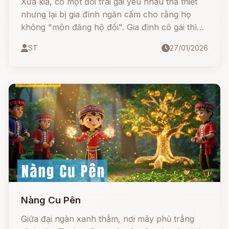
Xưa kia, có một đôi trai gái yêu nhau tha thiết
nhưng lại bị gia đình ngăn cấm cho rằng họ
không "môn đăng hộ đối". Gia đình cô gái thì
rất giàu, còn chàng trai thì ngược lại, rất nghèo
ST
27/01/2026
khó.
Nàng Cu Pên
Giữa đại ngàn xanh thẳm, nơi mây phủ trắng