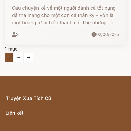
Câu chuyện kể về một người đánh cá tốt bụng
đã tha mạng cho một con cá thần kỳ – vốn là
một hoàng tử bị biến thành cá. Thế nhưng, lòng
tham không đáy của người vợ đã khiến mọi điều
ST
02/06/2025
kỳ diệu tan biến...
1 mục
1
⇢
⇥
Truyện Xưa Tích Cũ
Cổ tích Việt Nam
Liên kết
Lịch vạn niên
Hà Nội cũ - Món ngon Hà Nội