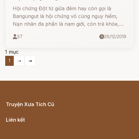
Hội chứng Đột tử giữa đêm hay còn gọi là
Bangungut là hội chứng vô cùng nguy hiểm,
Nạn nhân đa phần là nam giới, còn trẻ khỏe,
lên giường đi ngủ và sáng hôm sau không dậy
ST
26/12/2019
nữa.
1 mục
1
⇢
⇥
Truyện Xưa Tích Cũ
Cổ tích Việt Nam
Liên kết
Lịch vạn niên
Hà Nội cũ - Món ngon Hà Nội