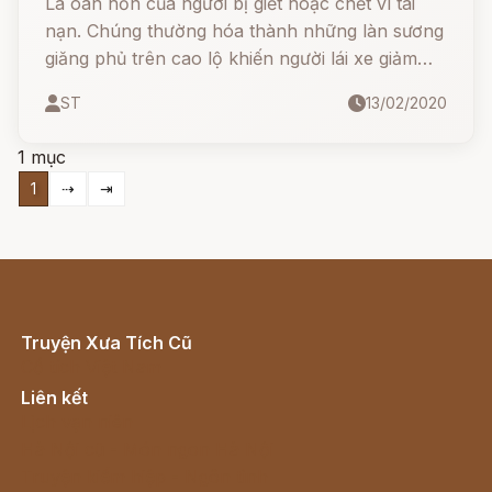
Là oan hồn của người bị giết hoặc chết vì tai
nạn. Chúng thường hóa thành những làn sương
giăng phủ trên cao lộ khiến người lái xe giảm
tầm nhìn và có thể gây ra những vụ tai nạn
ST
13/02/2020
thảm khốc.
1 mục
1
⇢
⇥
Truyện Xưa Tích Cũ
Cổ tích Việt Nam
Liên kết
Lịch vạn niên
Hà Nội cũ - Món ngon Hà Nội
Truyện kiếm hiệp - Ngôn tình