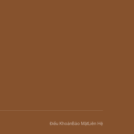
Điều Khoản
Bảo Mật
Liên Hệ