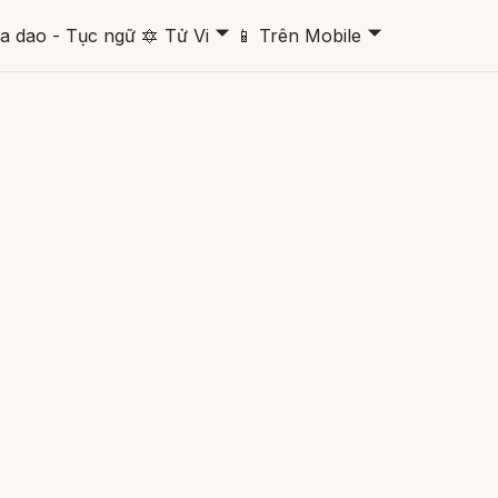
🞃
🞃
a dao - Tục ngữ
🔯
Tử Vi
📱
Trên Mobile