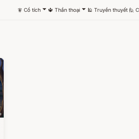
🞃
🞃
🧚
Cổ tích
🔱
Thần thoại
🕌
Truyền thuyết
🙋
C