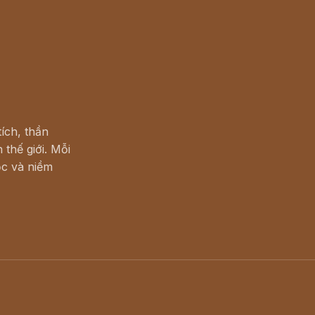
ích, thần
 thế giới. Mỗi
c và niềm