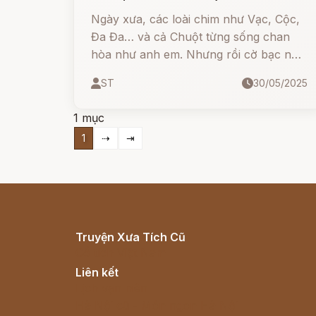
Ngày xưa, các loài chim như Vạc, Cộc,
Đa Đa… và cả Chuột từng sống chan
hòa như anh em. Nhưng rồi cờ bạc nổi
lên, Chuột gian manh, Cò mưu mô…
ST
30/05/2025
khiến cả nhóm tan rã, rơi vào cảnh
trắng tay. Từ đó, mỗi loài lại mang một
1 mục
tiếng kêu bi ai, nuối tiếc cho số phận và
1
⇢
⇥
quá khứ sai lầm của mình.
Truyện Xưa Tích Cũ
Cổ tích Việt Nam
Liên kết
Lịch vạn niên
Hà Nội cũ - Món ngon Hà Nội