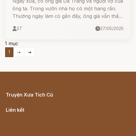
Ngày xưa, có ông già Dã Tràng và người vợ của
ông ta. Trong vườn nhà họ có một hang rắn.
Thường ngày làm cỏ gần đấy, ông già vẫn thấy
có một cặp vợ chồng rắn hổ mang ra vào trong
ST
27/05/2025
hang.
1 mục
1
⇢
⇥
Truyện Xưa Tích Cũ
Cổ tích Việt Nam
Liên kết
Lịch vạn niên
Hà Nội cũ - Món ngon Hà Nội
Truyện kiếm hiệp - Ngôn tình