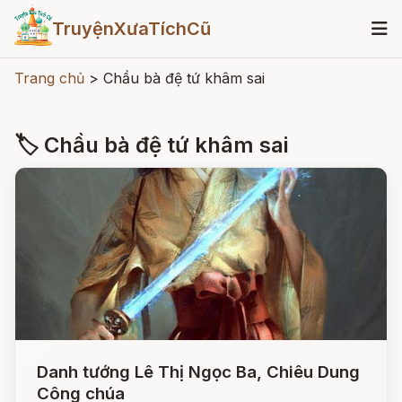
TruyệnXưaTíchCũ
Trang chủ
>
Chầu bà đệ tứ khâm sai
🏷 Chầu bà đệ tứ khâm sai
Danh tướng Lê Thị Ngọc Ba, Chiêu Dung
Công chúa