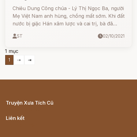
Chiêu Dung Công chúa - Lý Thị Ngọc Ba, người
Mẹ Việt Nam anh hùng, chồng mất sớm. Khi đất
nước bị giặc Hán xâm lược và cai trị, bà đã
động viên 5 con trai của mình đứng lên dấy cờ
ST
02/10/2021
khởi nghĩa ở làng Cốc (Làng Kim Cốc xã Hoàng
Diệu huyện Chương Mỹ, Hà Nội), sau về dưới
1 mục
trướng của Nhị vua Hai Bà Trưng.
1
⇢
⇥
Truyện Xưa Tích Cũ
Cổ tích Việt Nam
Liên kết
Lịch vạn niên
Hà Nội cũ - Món ngon Hà Nội