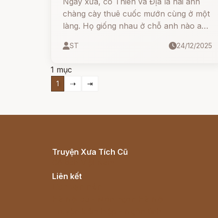
Ngày xưa, có Thiên và Địa là hai anh
chàng cày thuê cuốc mướn cùng ở một
làng. Họ giống nhau ở chỗ anh nào anh
ấy đều nghèo rớt mùng tơi và đều mồ
ST
24/12/2025
côi cha mẹ. Nhưng Thiên rất sáng dạ,
bảo gì hiểu nấy. Một hôm Địa bảo hắn:
1 mục
1
⇢
⇥
Truyện Xưa Tích Cũ
Cổ tích Việt Nam
Liên kết
Lịch vạn niên
Hà Nội cũ - Món ngon Hà Nội
Truyện kiếm hiệp - Ngôn tình