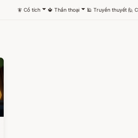
🞃
🞃
🧚
Cổ tích
🔱
Thần thoại
🕌
Truyền thuyết
🙋
C