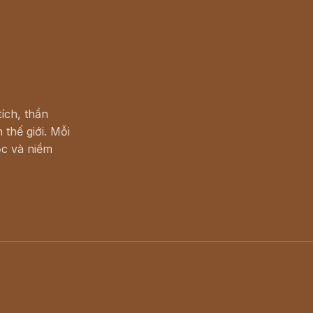
ích, thần
 thế giới. Mỗi
c và niềm