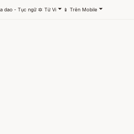
🞃
🞃
a dao - Tục ngữ
🔯
Tử Vi
📱
Trên Mobile