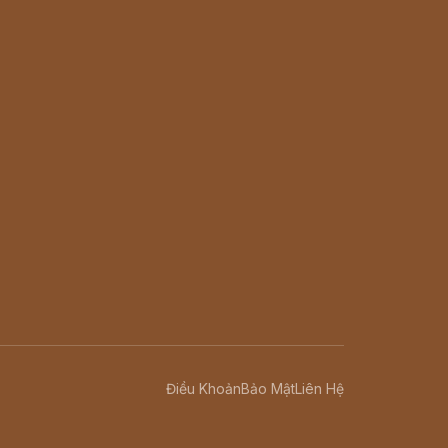
Điều Khoản
Bảo Mật
Liên Hệ