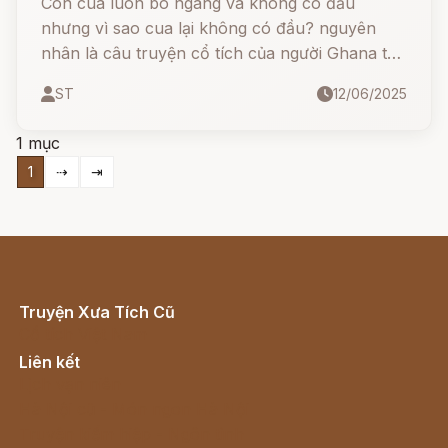
Con cua luôn bò ngang và không có đầu
nhưng vì sao cua lại không có đầu? nguyên
nhân là câu truyện cổ tích của người Ghana từ
rất xưa.
ST
12/06/2025
1 mục
1
⇢
⇥
Truyện Xưa Tích Cũ
Cổ tích Việt Nam
Liên kết
Lịch vạn niên
Hà Nội cũ - Món ngon Hà Nội
Truyện kiếm hiệp - Ngôn tình