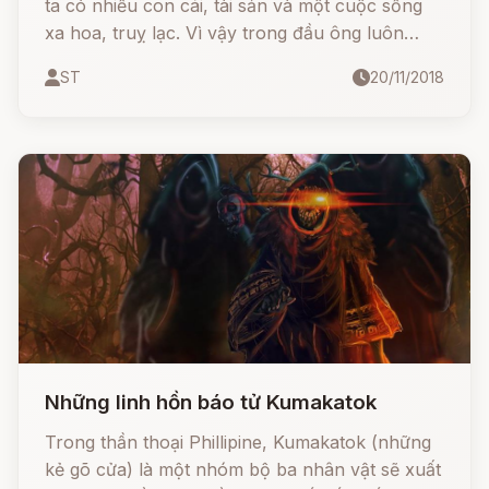
ta có nhiều con cái, tài sản và một cuộc sống
xa hoa, truỵ lạc. Vì vậy trong đầu ông luôn
luôn băn khoăn bởi câu hỏi:
ST
20/11/2018
Những linh hồn báo tử Kumakatok
Trong thần thoại Phillipine, Kumakatok (những
kẻ gõ cửa) là một nhóm bộ ba nhân vật sẽ xuất