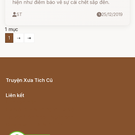
hiện như điềm báo về sự cái chết sắp đến.
ST
25/12/2019
1 mục
1
⇢
⇥
Truyện Xưa Tích Cũ
Cổ tích Việt Nam
Liên kết
Lịch vạn niên
Hà Nội cũ - Món ngon Hà Nội
Truyện kiếm hiệp - Ngôn tình
Download - Tải Miễn Phí