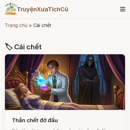
TruyệnXưaTíchCũ
Trang chủ
>
Cái chết
🏷 Cái chết
Thần chết đỡ đầu